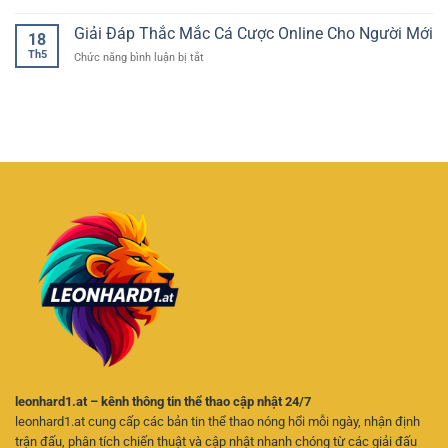
Người
Tải
Nổ
Dẫn
Chơi
App
Giải Đáp Thắc Mắc Cá Cược Online Cho Người Mới
Hũ
Trong
18
Cổng
–
Thế
Th5
ở
Chức năng bình luận bị tắt
Game
Trải
Giới
Giải
Đổi
Nghiệm
Giải
Đáp
Thưởng
Quay
Trí
Thắc
–
Thưởng
Trực
Mắc
Giải
Hấp
Tuyến
Cá
Pháp
Dẫn
Cược
Giải
Cho
Online
Trí
Người
Cho
Linh
Chơi
Người
Hoạt
Online
Mới
Trên
Điện
Thoại
leonhard1.at – kênh thông tin thể thao cập nhật 24/7
leonhard1.at cung cấp các bản tin thể thao nóng hổi mỗi ngày, nhận định
trận đấu, phân tích chiến thuật và cập nhật nhanh chóng từ các giải đấu