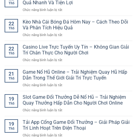
Casino
Thưởng
Quả Nhanh Và Tiện Lợi
Th5
Trực
–
ở
Chức năng bình luận bị tắt
Tuyến
Hướng
Xổ
Uy
Dẫn
Số
Kèo Nhà Cái Bóng Đá Hôm Nay – Cách Theo Dõi
Tín
Bắt
22
Online
GG88
Và Phân Tích Hiệu Quả
Đầu
Th5
Uy
–
Cho
ở
Chức năng bình luận bị tắt
Tín
Trải
Người
Kèo
–
Nghiệm
Mới
Nhà
Casino Live Trực Tuyến Uy Tín – Không Gian Giải
Trải
Giải
22
Cái
Nghiệm
Trí Chân Thực Cho Người Chơi
Trí
Th5
Bóng
Dự
An
ở
Chức năng bình luận bị tắt
Đá
Đoán
Toàn
Casino
Hôm
Kết
Và
Live
Game Nổ Hũ Online – Trải Nghiệm Quay Hũ Hấp
Nay
Quả
21
Hiện
Trực
–
Dẫn Trong Thế Giới Giải Trí Trực Tuyến
Nhanh
Đại
Th5
Tuyến
Cách
Và
ở
Chức năng bình luận bị tắt
Uy
Theo
Tiện
Game
Tín
Dõi
Lợi
Nổ
Slot Game Đổi Thưởng Dễ Nổ Hũ – Trải Nghiệm
–
Và
19
Hũ
Không
Quay Thưởng Hấp Dẫn Cho Người Chơi Online
Phân
Th5
Online
Gian
Tích
ở
Chức năng bình luận bị tắt
–
Giải
Hiệu
Slot
Trải
Trí
Quả
Game
Tải App Cổng Game Đổi Thưởng – Giải Pháp Giải
Nghiệm
Chân
19
Đổi
Quay
Trí Linh Hoạt Trên Điện Thoại
Thực
Th5
Thưởng
Hũ
Cho
ở
Chức năng bình luận bị tắt
Dễ
Hấp