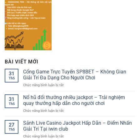
BÀI VIẾT MỚI
Cổng Game Trực Tuyến SP8BET – Không Gian
31
Giải Trí Đa Dạng Cho Người Chơi
Th5
ở
Chức năng bình luận bị tắt
Cổng
Game
Nổ hũ đổi thưởng nhiều jackpot – Trải nghiệm
31
Trực
quay thưởng hấp dẫn cho người chơi
Th5
Tuyến
ở
Chức năng bình luận bị tắt
SP8BET
Nổ
–
hũ
Sảnh Live Casino Jackpot Hấp Dẫn – Điểm Nhấn
Không
27
đổi
Gian
Giải Trí Tại iwin club
Th5
thưởng
Giải
ở
Chức năng bình luận bị tắt
nhiều
Trí