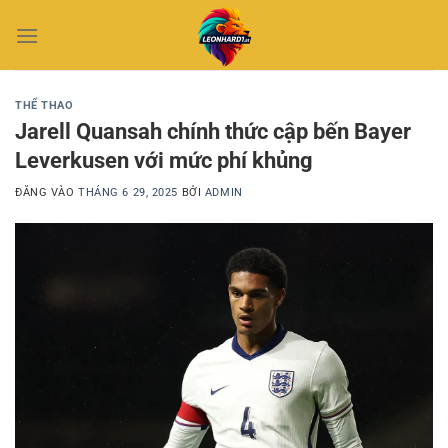
Bỏ
qua
nội
dung
THỂ THAO
Jarell Quansah chính thức cập bến Bayer
Leverkusen với mức phí khủng
ĐĂNG VÀO
THÁNG 6 29, 2025
BỞI
ADMIN