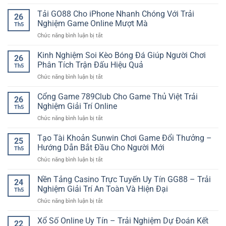
Sảnh
jackpot
Đa
Live
Tải GO88 Cho iPhone Nhanh Chóng Với Trải
–
Dạng
26
Casino
Trải
Nghiệm Game Online Mượt Mà
Cho
Th5
Jackpot
nghiệm
Người
ở
Chức năng bình luận bị tắt
Hấp
quay
Chơi
Tải
Dẫn
thưởng
GO88
Kinh Nghiệm Soi Kèo Bóng Đá Giúp Người Chơi
–
hấp
26
Cho
Điểm
Phân Tích Trận Đấu Hiệu Quả
dẫn
Th5
iPhone
Nhấn
cho
ở
Chức năng bình luận bị tắt
Nhanh
Giải
người
Kinh
Chóng
Trí
chơi
Nghiệm
Cổng Game 789Club Cho Game Thủ Việt Trải
Với
Tại
26
Soi
Trải
Nghiệm Giải Trí Online
iwin
Th5
Kèo
Nghiệm
club
ở
Chức năng bình luận bị tắt
Bóng
Game
Cổng
Đá
Online
Game
Tạo Tài Khoản Sunwin Chơi Game Đổi Thưởng –
Giúp
Mượt
25
789Club
Người
Hướng Dẫn Bắt Đầu Cho Người Mới
Mà
Th5
Cho
Chơi
ở
Chức năng bình luận bị tắt
Game
Phân
Tạo
Thủ
Tích
Tài
Nền Tảng Casino Trực Tuyến Uy Tín GG88 – Trải
Việt
Trận
24
Khoản
Trải
Nghiệm Giải Trí An Toàn Và Hiện Đại
Đấu
Th5
Sunwin
Nghiệm
Hiệu
ở
Chức năng bình luận bị tắt
Chơi
Giải
Quả
Nền
Game
Trí
Tảng
Xổ Số Online Uy Tín – Trải Nghiệm Dự Đoán Kết
Đổi
Online
22