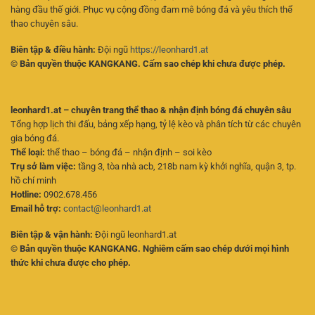
hàng đầu thế giới. Phục vụ cộng đồng đam mê bóng đá và yêu thích thể
thao chuyên sâu.
Biên tập & điều hành:
Đội ngũ
https://leonhard1.at
© Bản quyền thuộc KANGKANG. Cấm sao chép khi chưa được phép.
leonhard1.at – chuyên trang thể thao & nhận định bóng đá chuyên sâu
Tổng hợp lịch thi đấu, bảng xếp hạng, tỷ lệ kèo và phân tích từ các chuyên
gia bóng đá.
Thể loại:
thể thao – bóng đá – nhận định – soi kèo
Trụ sở làm việc:
tầng 3, tòa nhà acb, 218b nam kỳ khởi nghĩa, quận 3, tp.
hồ chí minh
Hotline:
0902.678.456
Email hỗ trợ:
contact@leonhard1.at
Biên tập & vận hành:
Đội ngũ leonhard1.at
© Bản quyền thuộc KANGKANG. Nghiêm cấm sao chép dưới mọi hình
thức khi chưa được cho phép.