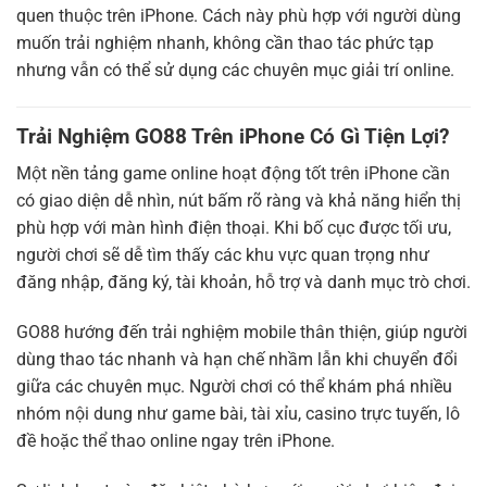
quen thuộc trên iPhone. Cách này phù hợp với người dùng
muốn trải nghiệm nhanh, không cần thao tác phức tạp
nhưng vẫn có thể sử dụng các chuyên mục giải trí online.
Trải Nghiệm GO88 Trên iPhone Có Gì Tiện Lợi?
Một nền tảng game online hoạt động tốt trên iPhone cần
có giao diện dễ nhìn, nút bấm rõ ràng và khả năng hiển thị
phù hợp với màn hình điện thoại. Khi bố cục được tối ưu,
người chơi sẽ dễ tìm thấy các khu vực quan trọng như
đăng nhập, đăng ký, tài khoản, hỗ trợ và danh mục trò chơi.
GO88 hướng đến trải nghiệm mobile thân thiện, giúp người
dùng thao tác nhanh và hạn chế nhầm lẫn khi chuyển đổi
giữa các chuyên mục. Người chơi có thể khám phá nhiều
nhóm nội dung như game bài, tài xỉu, casino trực tuyến, lô
đề hoặc thể thao online ngay trên iPhone.