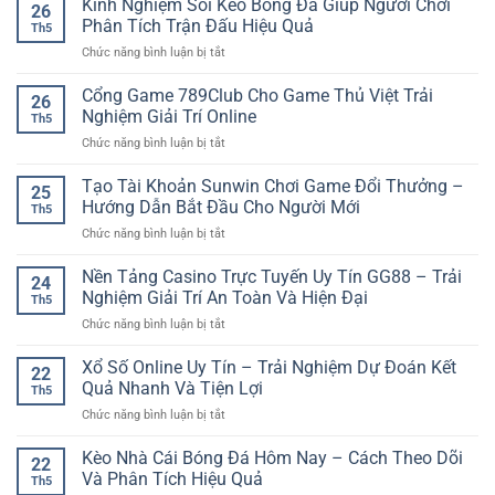
Kinh Nghiệm Soi Kèo Bóng Đá Giúp Người Chơi
–
hấp
26
Cho
Điểm
Phân Tích Trận Đấu Hiệu Quả
dẫn
Th5
iPhone
Nhấn
cho
ở
Chức năng bình luận bị tắt
Nhanh
Giải
người
Kinh
Chóng
Trí
chơi
Nghiệm
Cổng Game 789Club Cho Game Thủ Việt Trải
Với
Tại
26
Soi
Trải
Nghiệm Giải Trí Online
iwin
Th5
Kèo
Nghiệm
club
ở
Chức năng bình luận bị tắt
Bóng
Game
Cổng
Đá
Online
Game
Tạo Tài Khoản Sunwin Chơi Game Đổi Thưởng –
Giúp
Mượt
25
789Club
Người
Hướng Dẫn Bắt Đầu Cho Người Mới
Mà
Th5
Cho
Chơi
ở
Chức năng bình luận bị tắt
Game
Phân
Tạo
Thủ
Tích
Tài
Nền Tảng Casino Trực Tuyến Uy Tín GG88 – Trải
Việt
Trận
24
Khoản
Trải
Nghiệm Giải Trí An Toàn Và Hiện Đại
Đấu
Th5
Sunwin
Nghiệm
Hiệu
ở
Chức năng bình luận bị tắt
Chơi
Giải
Quả
Nền
Game
Trí
Tảng
Xổ Số Online Uy Tín – Trải Nghiệm Dự Đoán Kết
Đổi
Online
22
Casino
Thưởng
Quả Nhanh Và Tiện Lợi
Th5
Trực
–
ở
Chức năng bình luận bị tắt
Tuyến
Hướng
Xổ
Uy
Dẫn
Số
Kèo Nhà Cái Bóng Đá Hôm Nay – Cách Theo Dõi
Tín
Bắt
22
Online
GG88
Và Phân Tích Hiệu Quả
Đầu
Th5
Uy
–