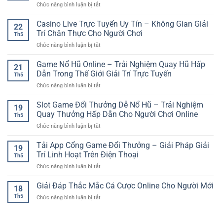
Cho
ở
Chức năng bình luận bị tắt
Tín
Trải
Người
Kèo
–
Nghiệm
Mới
Nhà
Casino Live Trực Tuyến Uy Tín – Không Gian Giải
Trải
Giải
22
Cái
Nghiệm
Trí Chân Thực Cho Người Chơi
Trí
Th5
Bóng
Dự
An
ở
Chức năng bình luận bị tắt
Đá
Đoán
Toàn
Casino
Hôm
Kết
Và
Live
Game Nổ Hũ Online – Trải Nghiệm Quay Hũ Hấp
Nay
Quả
21
Hiện
Trực
–
Dẫn Trong Thế Giới Giải Trí Trực Tuyến
Nhanh
Đại
Th5
Tuyến
Cách
Và
ở
Chức năng bình luận bị tắt
Uy
Theo
Tiện
Game
Tín
Dõi
Lợi
Nổ
Slot Game Đổi Thưởng Dễ Nổ Hũ – Trải Nghiệm
–
Và
19
Hũ
Không
Quay Thưởng Hấp Dẫn Cho Người Chơi Online
Phân
Th5
Online
Gian
Tích
ở
Chức năng bình luận bị tắt
–
Giải
Hiệu
Slot
Trải
Trí
Quả
Game
Tải App Cổng Game Đổi Thưởng – Giải Pháp Giải
Nghiệm
Chân
19
Đổi
Quay
Trí Linh Hoạt Trên Điện Thoại
Thực
Th5
Thưởng
Hũ
Cho
ở
Chức năng bình luận bị tắt
Dễ
Hấp
Người
Tải
Nổ
Dẫn
Chơi
App
Giải Đáp Thắc Mắc Cá Cược Online Cho Người Mới
Hũ
Trong
18
Cổng
–
Thế
Th5
ở
Chức năng bình luận bị tắt
Game
Trải
Giới
Giải
Đổi
Nghiệm
Giải
Đáp
Thưởng
Quay
Trí