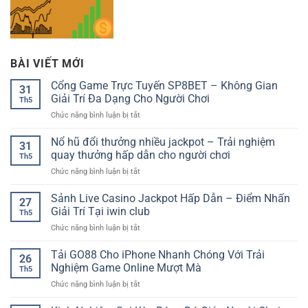
BÀI VIẾT MỚI
Cổng Game Trực Tuyến SP8BET – Không Gian
31
Giải Trí Đa Dạng Cho Người Chơi
Th5
ở
Chức năng bình luận bị tắt
Cổng
Game
Nổ hũ đổi thưởng nhiều jackpot – Trải nghiệm
31
Trực
quay thưởng hấp dẫn cho người chơi
Th5
Tuyến
ở
Chức năng bình luận bị tắt
SP8BET
Nổ
–
hũ
Sảnh Live Casino Jackpot Hấp Dẫn – Điểm Nhấn
Không
27
đổi
Gian
Giải Trí Tại iwin club
Th5
thưởng
Giải
ở
Chức năng bình luận bị tắt
nhiều
Trí
Sảnh
jackpot
Đa
Live
Tải GO88 Cho iPhone Nhanh Chóng Với Trải
–
Dạng
26
Casino
Trải
Nghiệm Game Online Mượt Mà
Cho
Th5
Jackpot
nghiệm
Người
ở
Chức năng bình luận bị tắt
Hấp
quay
Chơi
Tải
Dẫn
thưởng
GO88