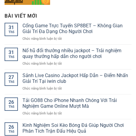
BÀI VIẾT MỚI
Cổng Game Trực Tuyến SP8BET – Không Gian
31
Giải Trí Đa Dạng Cho Người Chơi
Th5
ở
Chức năng bình luận bị tắt
Cổng
Game
Nổ hũ đổi thưởng nhiều jackpot – Trải nghiệm
31
Trực
quay thưởng hấp dẫn cho người chơi
Th5
Tuyến
ở
Chức năng bình luận bị tắt
SP8BET
Nổ
–
hũ
Sảnh Live Casino Jackpot Hấp Dẫn – Điểm Nhấn
Không
27
đổi
Gian
Giải Trí Tại iwin club
Th5
thưởng
Giải
ở
Chức năng bình luận bị tắt
nhiều
Trí
Sảnh
jackpot
Đa
Live
Tải GO88 Cho iPhone Nhanh Chóng Với Trải
–
Dạng
26
Casino
Trải
Nghiệm Game Online Mượt Mà
Cho
Th5
Jackpot
nghiệm
Người
ở
Chức năng bình luận bị tắt
Hấp
quay
Chơi
Tải
Dẫn
thưởng
GO88
Kinh Nghiệm Soi Kèo Bóng Đá Giúp Người Chơi
–
hấp
26
Cho
Điểm
Phân Tích Trận Đấu Hiệu Quả
dẫn
Th5
iPhone
Nhấn
cho