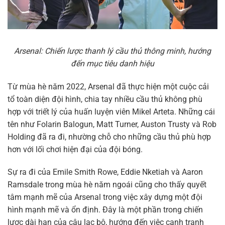
Arsenal: Chiến lược thanh lý cầu thủ thông minh, hướng
đến mục tiêu danh hiệu
Từ mùa hè năm 2022, Arsenal đã thực hiện một cuộc cải
tổ toàn diện đội hình, chia tay nhiều cầu thủ không phù
hợp với triết lý của huấn luyện viên Mikel Arteta. Những cái
tên như Folarin Balogun, Matt Turner, Auston Trusty và Rob
Holding đã ra đi, nhường chỗ cho những cầu thủ phù hợp
hơn với lối chơi hiện đại của đội bóng.
Sự ra đi của Emile Smith Rowe, Eddie Nketiah và Aaron
Ramsdale trong mùa hè năm ngoái cũng cho thấy quyết
tâm mạnh mẽ của Arsenal trong việc xây dựng một đội
hình mạnh mẽ và ổn định. Đây là một phần trong chiến
lược dài hạn của câu lạc bộ, hướng đến việc cạnh tranh