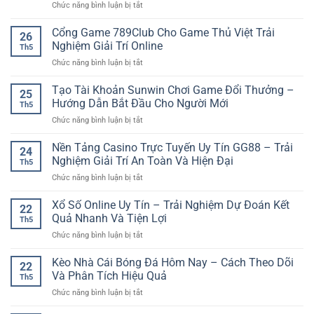
ở
Chức năng bình luận bị tắt
Nhanh
Giải
người
Kinh
Chóng
Trí
chơi
Nghiệm
Cổng Game 789Club Cho Game Thủ Việt Trải
Với
Tại
26
Soi
Trải
Nghiệm Giải Trí Online
iwin
Th5
Kèo
Nghiệm
club
ở
Chức năng bình luận bị tắt
Bóng
Game
Cổng
Đá
Online
Game
Tạo Tài Khoản Sunwin Chơi Game Đổi Thưởng –
Giúp
Mượt
25
789Club
Người
Hướng Dẫn Bắt Đầu Cho Người Mới
Mà
Th5
Cho
Chơi
ở
Chức năng bình luận bị tắt
Game
Phân
Tạo
Thủ
Tích
Tài
Nền Tảng Casino Trực Tuyến Uy Tín GG88 – Trải
Việt
Trận
24
Khoản
Trải
Nghiệm Giải Trí An Toàn Và Hiện Đại
Đấu
Th5
Sunwin
Nghiệm
Hiệu
ở
Chức năng bình luận bị tắt
Chơi
Giải
Quả
Nền
Game
Trí
Tảng
Xổ Số Online Uy Tín – Trải Nghiệm Dự Đoán Kết
Đổi
Online
22
Casino
Thưởng
Quả Nhanh Và Tiện Lợi
Th5
Trực
–
ở
Chức năng bình luận bị tắt
Tuyến
Hướng
Xổ
Uy
Dẫn
Số
Kèo Nhà Cái Bóng Đá Hôm Nay – Cách Theo Dõi
Tín
Bắt
22
Online
GG88
Và Phân Tích Hiệu Quả
Đầu
Th5
Uy
–
Cho
ở
Chức năng bình luận bị tắt
Tín
Trải
Người
Kèo
–
Nghiệm
Mới