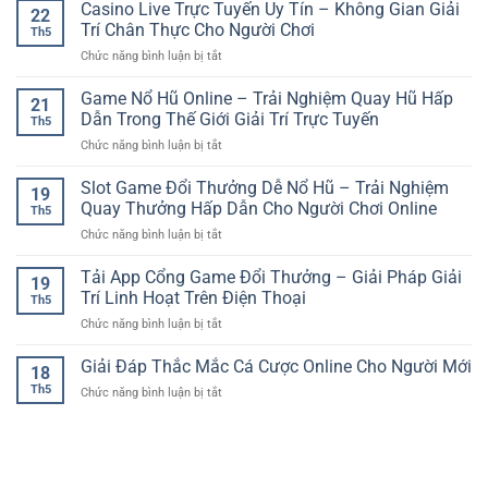
Nhà
Casino Live Trực Tuyến Uy Tín – Không Gian Giải
Trải
Giải
22
Cái
Nghiệm
Trí Chân Thực Cho Người Chơi
Trí
Th5
Bóng
Dự
An
ở
Chức năng bình luận bị tắt
Đá
Đoán
Toàn
Casino
Hôm
Kết
Và
Live
Game Nổ Hũ Online – Trải Nghiệm Quay Hũ Hấp
Nay
Quả
21
Hiện
Trực
–
Dẫn Trong Thế Giới Giải Trí Trực Tuyến
Nhanh
Đại
Th5
Tuyến
Cách
Và
ở
Chức năng bình luận bị tắt
Uy
Theo
Tiện
Game
Tín
Dõi
Lợi
Nổ
Slot Game Đổi Thưởng Dễ Nổ Hũ – Trải Nghiệm
–
Và
19
Hũ
Không
Quay Thưởng Hấp Dẫn Cho Người Chơi Online
Phân
Th5
Online
Gian
Tích
ở
Chức năng bình luận bị tắt
–
Giải
Hiệu
Slot
Trải
Trí
Quả
Game
Tải App Cổng Game Đổi Thưởng – Giải Pháp Giải
Nghiệm
Chân
19
Đổi
Quay
Trí Linh Hoạt Trên Điện Thoại
Thực
Th5
Thưởng
Hũ
Cho
ở
Chức năng bình luận bị tắt
Dễ
Hấp
Người
Tải
Nổ
Dẫn
Chơi
App
Giải Đáp Thắc Mắc Cá Cược Online Cho Người Mới
Hũ
Trong
18
Cổng
–
Thế
Th5
ở
Chức năng bình luận bị tắt
Game
Trải
Giới
Giải
Đổi
Nghiệm
Giải
Đáp
Thưởng
Quay
Trí
Thắc
–
Thưởng
Trực
Mắc
Giải
Hấp
Tuyến
Cá