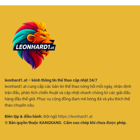
Pháp
Dẫn
Cược
Giải
Cho
Online
Trí
Người
Cho
Linh
Chơi
Người
Hoạt
Online
Mới
Trên
Điện
Thoại
leonhard1.at – kênh thông tin thể thao cập nhật 24/7
leonhard1.at cung cấp các bản tin thể thao nóng hổi mỗi ngày, nhận định
trận đấu, phân tích chiến thuật và cập nhật nhanh chóng từ các giải đấu
hàng đầu thế giới. Phục vụ cộng đồng đam mê bóng đá và yêu thích thể
thao chuyên sâu.
Biên tập & điều hành:
Đội ngũ
https://leonhard1.at
© Bản quyền thuộc KANGKANG. Cấm sao chép khi chưa được phép.