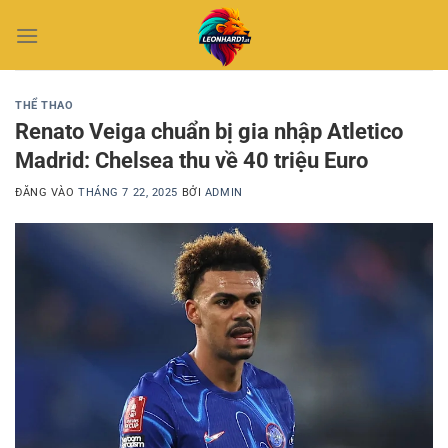
Bỏ
qua
nội
dung
THỂ THAO
Renato Veiga chuẩn bị gia nhập Atletico
Madrid: Chelsea thu về 40 triệu Euro
ĐĂNG VÀO
THÁNG 7 22, 2025
BỞI
ADMIN