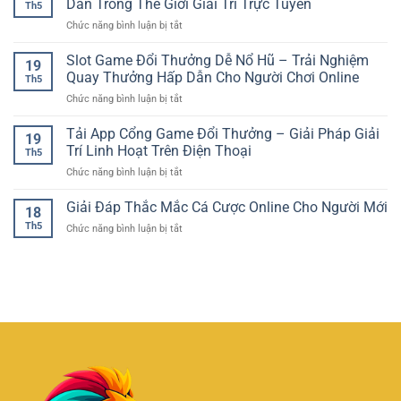
Dẫn Trong Thế Giới Giải Trí Trực Tuyến
Nhanh
Đại
Th5
Tuyến
Cách
Và
ở
Chức năng bình luận bị tắt
Uy
Theo
Tiện
Game
Tín
Dõi
Lợi
Nổ
Slot Game Đổi Thưởng Dễ Nổ Hũ – Trải Nghiệm
–
Và
19
Hũ
Không
Quay Thưởng Hấp Dẫn Cho Người Chơi Online
Phân
Th5
Online
Gian
Tích
ở
Chức năng bình luận bị tắt
–
Giải
Hiệu
Slot
Trải
Trí
Quả
Game
Tải App Cổng Game Đổi Thưởng – Giải Pháp Giải
Nghiệm
Chân
19
Đổi
Quay
Trí Linh Hoạt Trên Điện Thoại
Thực
Th5
Thưởng
Hũ
Cho
ở
Chức năng bình luận bị tắt
Dễ
Hấp
Người
Tải
Nổ
Dẫn
Chơi
App
Giải Đáp Thắc Mắc Cá Cược Online Cho Người Mới
Hũ
Trong
18
Cổng
–
Thế
Th5
ở
Chức năng bình luận bị tắt
Game
Trải
Giới
Giải
Đổi
Nghiệm
Giải
Đáp
Thưởng
Quay
Trí
Thắc
–
Thưởng
Trực
Mắc
Giải
Hấp
Tuyến
Cá
Pháp
Dẫn
Cược
Giải
Cho
Online
Trí
Người
Cho
Linh
Chơi
Người
Hoạt
Online
Mới
Trên
Điện