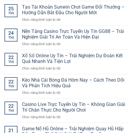
Cổng
Đá
Online
Game
Tạo Tài Khoản Sunwin Chơi Game Đổi Thưởng –
Giúp
Mượt
25
789Club
Người
Hướng Dẫn Bắt Đầu Cho Người Mới
Mà
Th5
Cho
Chơi
ở
Chức năng bình luận bị tắt
Game
Phân
Tạo
Thủ
Tích
Tài
Nền Tảng Casino Trực Tuyến Uy Tín GG88 – Trải
Việt
Trận
24
Khoản
Trải
Nghiệm Giải Trí An Toàn Và Hiện Đại
Đấu
Th5
Sunwin
Nghiệm
Hiệu
ở
Chức năng bình luận bị tắt
Chơi
Giải
Quả
Nền
Game
Trí
Tảng
Xổ Số Online Uy Tín – Trải Nghiệm Dự Đoán Kết
Đổi
Online
22
Casino
Thưởng
Quả Nhanh Và Tiện Lợi
Th5
Trực
–
ở
Chức năng bình luận bị tắt
Tuyến
Hướng
Xổ
Uy
Dẫn
Số
Kèo Nhà Cái Bóng Đá Hôm Nay – Cách Theo Dõi
Tín
Bắt
22
Online
GG88
Và Phân Tích Hiệu Quả
Đầu
Th5
Uy
–
Cho
ở
Chức năng bình luận bị tắt
Tín
Trải
Người
Kèo
–
Nghiệm
Mới
Nhà
Casino Live Trực Tuyến Uy Tín – Không Gian Giải
Trải
Giải
22
Cái
Nghiệm
Trí Chân Thực Cho Người Chơi
Trí
Th5
Bóng
Dự
An
ở
Chức năng bình luận bị tắt
Đá
Đoán
Toàn
Casino
Hôm
Kết
Và
Live
Game Nổ Hũ Online – Trải Nghiệm Quay Hũ Hấp
Nay
Quả
21
Hiện
Trực
–