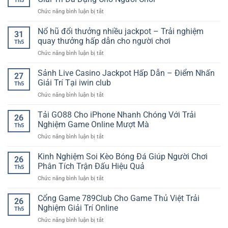
Th5
ở
Chức năng bình luận bị tắt
Cổng
Game
Nổ hũ đổi thưởng nhiều jackpot – Trải nghiệm
31
Trực
quay thưởng hấp dẫn cho người chơi
Th5
Tuyến
ở
Chức năng bình luận bị tắt
SP8BET
Nổ
–
hũ
Sảnh Live Casino Jackpot Hấp Dẫn – Điểm Nhấn
Không
27
đổi
Gian
Giải Trí Tại iwin club
Th5
thưởng
Giải
ở
Chức năng bình luận bị tắt
nhiều
Trí
Sảnh
jackpot
Đa
Live
Tải GO88 Cho iPhone Nhanh Chóng Với Trải
–
Dạng
26
Casino
Trải
Nghiệm Game Online Mượt Mà
Cho
Th5
Jackpot
nghiệm
Người
ở
Chức năng bình luận bị tắt
Hấp
quay
Chơi
Tải
Dẫn
thưởng
GO88
Kinh Nghiệm Soi Kèo Bóng Đá Giúp Người Chơi
–
hấp
26
Cho
Điểm
Phân Tích Trận Đấu Hiệu Quả
dẫn
Th5
iPhone
Nhấn
cho
ở
Chức năng bình luận bị tắt
Nhanh
Giải
người
Kinh
Chóng
Trí
chơi
Nghiệm
Cổng Game 789Club Cho Game Thủ Việt Trải
Với
Tại
26
Soi
Trải
Nghiệm Giải Trí Online
iwin
Th5
Kèo
Nghiệm
club
ở
Chức năng bình luận bị tắt
Bóng
Game