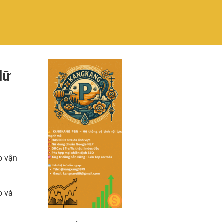
dữ
p vận
o và