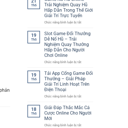
21
Theo
Trực
Trải Nghiệm Quay Hũ
Th5
Dõi
Tuyến
Hấp Dẫn Trong Thế Giới
Và
Uy
Giải Trí Trực Tuyến
Phân
Tín
Tích
–
ở
Chức năng bình luận bị tắt
Hiệu
Không
Game
Quả
Gian
Nổ
Slot Game Đổi Thưởng
19
Giải
Hũ
Dễ Nổ Hũ – Trải
Th5
Trí
Online
Nghiệm Quay Thưởng
Chân
–
Hấp Dẫn Cho Người
Thực
Trải
Chơi Online
Cho
Nghiệm
Người
Quay
ở
Chức năng bình luận bị tắt
Chơi
Hũ
Slot
Hấp
Game
Tải App Cổng Game Đổi
19
Dẫn
Đổi
Thưởng – Giải Pháp
Th5
Trong
Thưởng
Giải Trí Linh Hoạt Trên
Thế
Dễ
Điện Thoại
 phản
Giới
Nổ
Giải
Hũ
ở
Chức năng bình luận bị tắt
Trí
–
Tải
Trực
Trải
App
Giải Đáp Thắc Mắc Cá
18
Tuyến
Nghiệm
Cổng
Cược Online Cho Người
Th5
Quay
Game
Mới
Thưởng
Đổi
Hấp
ở
Chức năng bình luận bị tắt
Thưởng