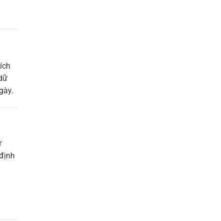
ích
 dữ
gày.
ự
 định