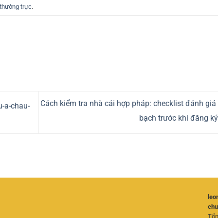
 thường trực
.
Cách kiểm tra nhà cái hợp pháp: checklist đánh giá
u-a-chau-
bạch trước khi đăng k
leo
chu
Tổn