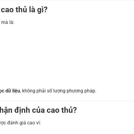
cao thủ là gì?
 mà là:
c dữ liệu
, không phải số lượng phương pháp.
nhận định của cao thủ?
ợc đánh giá cao vì: