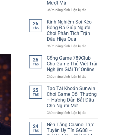
Mượt Mà
dẫn
Dẫn
cho
–
ở
Chức năng bình luận bị tắt
người
Điểm
Tải
chơi
Nhấn
GO88
Kinh Nghiệm Soi Kèo
26
Giải
Cho
Bóng Đá Giúp Người
Th5
Trí
iPhone
Chơi Phân Tích Trận
Tại
Nhanh
Đấu Hiệu Quả
iwin
Chóng
club
Với
ở
Chức năng bình luận bị tắt
Trải
Kinh
Nghiệm
Nghiệm
Cổng Game 789Club
26
Game
Soi
Cho Game Thủ Việt Trải
Th5
Online
Kèo
Nghiệm Giải Trí Online
Mượt
Bóng
Mà
ở
Chức năng bình luận bị tắt
Đá
Cổng
Giúp
Game
Người
Tạo Tài Khoản Sunwin
25
789Club
Chơi
Chơi Game Đổi Thưởng
Th5
Cho
Phân
– Hướng Dẫn Bắt Đầu
Game
Tích
Cho Người Mới
Thủ
Trận
Việt
Đấu
ở
Chức năng bình luận bị tắt
Trải
Hiệu
Tạo
Nghiệm
Quả
Tài
Nền Tảng Casino Trực
24
Giải
Khoản
Tuyến Uy Tín GG88 –
Th5
Trí
Sunwin