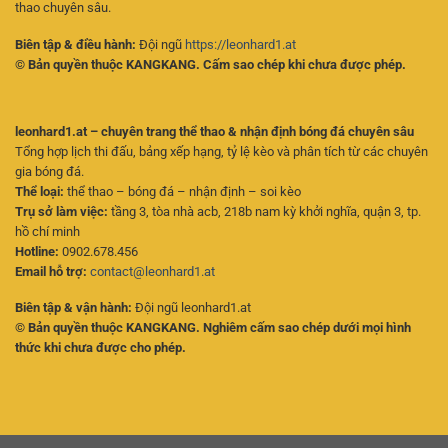
thao chuyên sâu.
Biên tập & điều hành:
Đội ngũ
https://leonhard1.at
© Bản quyền thuộc KANGKANG. Cấm sao chép khi chưa được phép.
leonhard1.at – chuyên trang thể thao & nhận định bóng đá chuyên sâu
Tổng hợp lịch thi đấu, bảng xếp hạng, tỷ lệ kèo và phân tích từ các chuyên
gia bóng đá.
Thể loại:
thể thao – bóng đá – nhận định – soi kèo
Trụ sở làm việc:
tầng 3, tòa nhà acb, 218b nam kỳ khởi nghĩa, quận 3, tp.
hồ chí minh
Hotline:
0902.678.456
Email hỗ trợ:
contact@leonhard1.at
Biên tập & vận hành:
Đội ngũ leonhard1.at
© Bản quyền thuộc KANGKANG. Nghiêm cấm sao chép dưới mọi hình
thức khi chưa được cho phép.