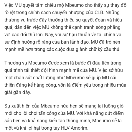
Việc MU quyết tâm chiêu mộ Mbeumo cho thấy sự thay đổi
rõ rệt trong chính sách chuyển nhượng của CLB. Những
thương vụ trước đây thường thiếu sự quyết đoán và hiệu
quả, dẫn đến việc MU không thể cạnh tranh sòng phẳng
với các đối thủ lớn. Nay, với sự hậu thuẫn về tài chính và
sự định hướng rõ ràng của ban lãnh đạo, MU đã trở nên
mạnh mẽ hơn trong các cuộc đua giành chữ ký cầu thủ.
Thương vụ Mbeumo được xem là bước đi đầu tiên trong
quá trình tái thiết đội hình mạnh mẽ của MU. Việc sở hữu
một chân sút chất lượng như Mbeumo sẽ giúp MU cải
thiện đáng kể hàng công, vốn là điểm yếu trong nhiều mùa
giải gần đây.
Sự xuất hiện của Mbeumo hứa hẹn sẽ mang lại luồng gió
mới cho lối chơi tấn công của MU. Với khả năng dứt điểm
sắc bén và khả năng kiến tạo thông minh, Mbeumo sẽ là
một vũ khí lợi hại trong tay HLV Amorim.