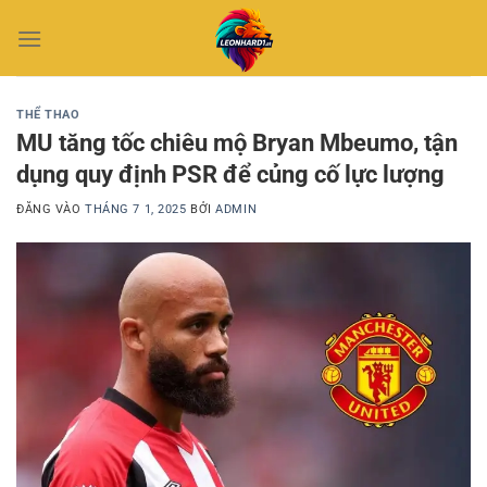
Bỏ
qua
nội
dung
THỂ THAO
MU tăng tốc chiêu mộ Bryan Mbeumo, tận
dụng quy định PSR để củng cố lực lượng
ĐĂNG VÀO
THÁNG 7 1, 2025
BỞI
ADMIN