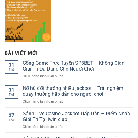
BÀI VIẾT MỚI
Cổng Game Trực Tuyến SP8BET – Không Gian
31
Giải Trí Đa Dạng Cho Người Chơi
Th5
ở
Chức năng bình luận bị tắt
Cổng
Game
Nổ hũ đổi thưởng nhiều jackpot – Trải nghiệm
31
Trực
quay thưởng hấp dẫn cho người chơi
Th5
Tuyến
ở
Chức năng bình luận bị tắt
SP8BET
Nổ
–
hũ
Sảnh Live Casino Jackpot Hấp Dẫn – Điểm Nhấn
Không
27
đổi
Gian
Giải Trí Tại iwin club
Th5
thưởng
Giải
ở
Chức năng bình luận bị tắt
nhiều
Trí
Sảnh
jackpot
Đa
Live
–