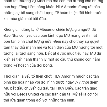
hoàn tất thương vụ Mbeumo mà còn mở đường cho những
bản hợp đồng tiềm năng khác. HLV Amorim đang rất cần
những sự bổ sung chất lượng để hoàn thiện đội hình trước
khi mùa giải mới bắt đầu.
Không chỉ dừng lại ở Mbeumo, chiến lược gia người Bồ
Đào Nha còn yêu cầu ban lãnh đạo MU mang về ít nhất
bốn tân binh chất lượng nữa. Điều này cho thấy sự quyết
tâm thay đổi mạnh mẽ và toàn diện của MU hướng tới một
tương lai tươi sáng hơn. Để đạt được mục tiêu này, MU dự
kiến sẽ tiến hành thanh lý một số cầu thủ không còn nằm
trong kế hoạch của đội bóng.
Thời gian là yếu tố then chốt. HLV Amorim muốn các tân
binh kịp hòa nhập với đội hình trước ngày 7/7, thời điểm
MU bắt đầu chuyến du đấu tại Thụy Điển. Các trận giao
hữu với Leeds United và các trận đấu tại Mỹ sẽ là cơ hội
thử lửa quan trọng đối với những tân binh.