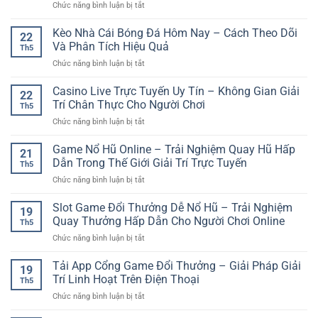
ở
Chức năng bình luận bị tắt
Tuyến
Hướng
Xổ
Uy
Dẫn
Số
Kèo Nhà Cái Bóng Đá Hôm Nay – Cách Theo Dõi
Tín
Bắt
22
Online
GG88
Và Phân Tích Hiệu Quả
Đầu
Th5
Uy
–
Cho
ở
Chức năng bình luận bị tắt
Tín
Trải
Người
Kèo
–
Nghiệm
Mới
Nhà
Casino Live Trực Tuyến Uy Tín – Không Gian Giải
Trải
Giải
22
Cái
Nghiệm
Trí Chân Thực Cho Người Chơi
Trí
Th5
Bóng
Dự
An
ở
Chức năng bình luận bị tắt
Đá
Đoán
Toàn
Casino
Hôm
Kết
Và
Live
Game Nổ Hũ Online – Trải Nghiệm Quay Hũ Hấp
Nay
Quả
21
Hiện
Trực
–
Dẫn Trong Thế Giới Giải Trí Trực Tuyến
Nhanh
Đại
Th5
Tuyến
Cách
Và
ở
Chức năng bình luận bị tắt
Uy
Theo
Tiện
Game
Tín
Dõi
Lợi
Nổ
Slot Game Đổi Thưởng Dễ Nổ Hũ – Trải Nghiệm
–
Và
19
Hũ
Không
Quay Thưởng Hấp Dẫn Cho Người Chơi Online
Phân
Th5
Online
Gian
Tích
ở
Chức năng bình luận bị tắt
–
Giải
Hiệu
Slot
Trải
Trí
Quả
Game
Tải App Cổng Game Đổi Thưởng – Giải Pháp Giải
Nghiệm
Chân
19
Đổi
Quay
Trí Linh Hoạt Trên Điện Thoại
Thực
Th5
Thưởng
Hũ
Cho
ở
Chức năng bình luận bị tắt
Dễ
Hấp
Người
Tải
Nổ
Dẫn
Chơi