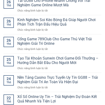
Tải GO88 Cho iPhone Nhanh Chóng Với Trải
Dạng
26
Casino
Trải
Nghiệm Game Online Mượt Mà
Cho
Th5
Jackpot
nghiệm
Người
ở
Chức năng bình luận bị tắt
Hấp
quay
Chơi
Tải
Dẫn
thưởng
GO88
Kinh Nghiệm Soi Kèo Bóng Đá Giúp Người Chơi
–
hấp
26
Cho
Điểm
Phân Tích Trận Đấu Hiệu Quả
dẫn
Th5
iPhone
Nhấn
cho
ở
Chức năng bình luận bị tắt
Nhanh
Giải
người
Kinh
Chóng
Trí
chơi
Nghiệm
Cổng Game 789Club Cho Game Thủ Việt Trải
Với
Tại
26
Soi
Trải
Nghiệm Giải Trí Online
iwin
Th5
Kèo
Nghiệm
club
ở
Chức năng bình luận bị tắt
Bóng
Game
Cổng
Đá
Online
Game
Tạo Tài Khoản Sunwin Chơi Game Đổi Thưởng –
Giúp
Mượt
25
789Club
Người
Hướng Dẫn Bắt Đầu Cho Người Mới
Mà
Th5
Cho
Chơi
ở
Chức năng bình luận bị tắt
Game
Phân
Tạo
Thủ
Tích
Tài
Nền Tảng Casino Trực Tuyến Uy Tín GG88 – Trải
Việt
Trận
24
Khoản
Trải
Nghiệm Giải Trí An Toàn Và Hiện Đại
Đấu
Th5
Sunwin
Nghiệm
Hiệu
ở
Chức năng bình luận bị tắt
Chơi
Giải
Quả
Nền
Game
Trí
Tảng
Xổ Số Online Uy Tín – Trải Nghiệm Dự Đoán Kết
Đổi
Online
22
Casino
Thưởng
Quả Nhanh Và Tiện Lợi
Th5
Trực
–