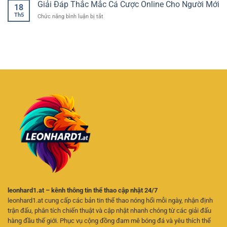
App
Giải Đáp Thắc Mắc Cá Cược Online Cho Người Mới
Hũ
Trong
18
Cổng
–
Thế
Th5
ở
Chức năng bình luận bị tắt
Game
Trải
Giới
Giải
Đổi
Nghiệm
Giải
Đáp
Thưởng
Quay
Trí
Thắc
–
Thưởng
Trực
Mắc
Giải
Hấp
Tuyến
Cá
Pháp
Dẫn
Cược
Giải
Cho
Online
Trí
Người
Cho
Linh
Chơi
Người
Hoạt
Online
Mới
Trên
Điện
Thoại
leonhard1.at – kênh thông tin thể thao cập nhật 24/7
leonhard1.at cung cấp các bản tin thể thao nóng hổi mỗi ngày, nhận định
trận đấu, phân tích chiến thuật và cập nhật nhanh chóng từ các giải đấu
hàng đầu thế giới. Phục vụ cộng đồng đam mê bóng đá và yêu thích thể