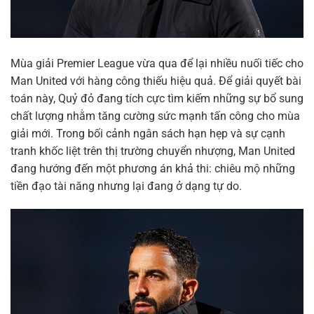
Mùa giải Premier League vừa qua để lại nhiều nuối tiếc cho
Man United với hàng công thiếu hiệu quả. Để giải quyết bài
toán này, Quỷ đỏ đang tích cực tìm kiếm những sự bổ sung
chất lượng nhằm tăng cường sức mạnh tấn công cho mùa
giải mới. Trong bối cảnh ngân sách hạn hẹp và sự cạnh
tranh khốc liệt trên thị trường chuyển nhượng, Man United
đang hướng đến một phương án khả thi: chiêu mộ những
tiền đạo tài năng nhưng lại đang ở dạng tự do.