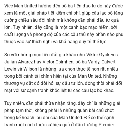
Việc Man United hướng đến bộ ba tiền đạo tự do này được
xem là một giải pháp tiết kiệm chi phí, giúp câu lạc bộ tăng
cường chiều sâu đội hình mà không cần phải đầu tư quá
lớn. Tuy nhiên, đây cũng là một canh bạc mạo hiểm, bởi
chất lượng và phong độ của các cầu thủ này phần nào phụ
thuộc vào sự thích nghi và khả năng duy trì thể lực.
So với những mục tiêu đắt giá khác như Viktor Gyokeres,
Julian Alvarez hay Victor Osimhen, bộ ba Vardy, Calvert-
Lewin và Wilson là những lựa chọn thực tế hơn rất nhiều
trong bối cảnh tài chính hiện tại của Man United. Những
thương vụ đắt đỏ đòi hỏi sự đầu tư lớn, đồng thời phải đối
mặt với sự cạnh tranh khốc liệt từ các câu lạc bộ khác.
Tuy nhiên, cần phải thừa nhận rằng, đây chỉ là những giải
pháp tạm thời, không phải là những quân bài chủ chốt
trong kế hoạch lâu dài của Man United. Để có thể cạnh
tranh một cách thực sự hiệu quả ở đấu trường Premier