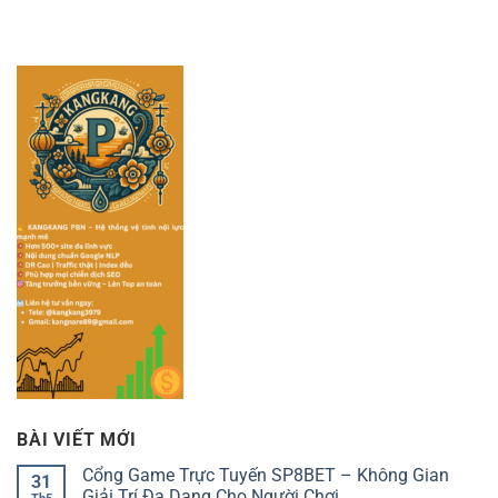
BÀI VIẾT MỚI
Cổng Game Trực Tuyến SP8BET – Không Gian
31
Giải Trí Đa Dạng Cho Người Chơi