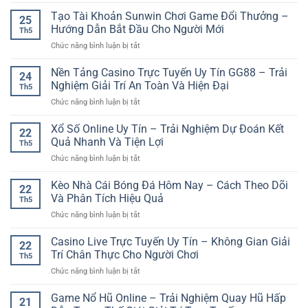
Cổng
Đá
Online
Game
Tạo Tài Khoản Sunwin Chơi Game Đổi Thưởng –
Giúp
Mượt
25
789Club
Người
Hướng Dẫn Bắt Đầu Cho Người Mới
Mà
Th5
Cho
Chơi
ở
Chức năng bình luận bị tắt
Game
Phân
Tạo
Thủ
Tích
Tài
Nền Tảng Casino Trực Tuyến Uy Tín GG88 – Trải
Việt
Trận
24
Khoản
Trải
Nghiệm Giải Trí An Toàn Và Hiện Đại
Đấu
Th5
Sunwin
Nghiệm
Hiệu
ở
Chức năng bình luận bị tắt
Chơi
Giải
Quả
Nền
Game
Trí
Tảng
Xổ Số Online Uy Tín – Trải Nghiệm Dự Đoán Kết
Đổi
Online
22
Casino
Thưởng
Quả Nhanh Và Tiện Lợi
Th5
Trực
–
ở
Chức năng bình luận bị tắt
Tuyến
Hướng
Xổ
Uy
Dẫn
Số
Kèo Nhà Cái Bóng Đá Hôm Nay – Cách Theo Dõi
Tín
Bắt
22
Online
GG88
Và Phân Tích Hiệu Quả
Đầu
Th5
Uy
–
Cho
ở
Chức năng bình luận bị tắt
Tín
Trải
Người
Kèo
–
Nghiệm
Mới
Nhà
Casino Live Trực Tuyến Uy Tín – Không Gian Giải
Trải
Giải
22
Cái
Nghiệm
Trí Chân Thực Cho Người Chơi
Trí
Th5
Bóng
Dự
An
ở
Chức năng bình luận bị tắt
Đá
Đoán
Toàn
Casino
Hôm
Kết
Và
Live
Game Nổ Hũ Online – Trải Nghiệm Quay Hũ Hấp
Nay
Quả
21
Hiện
Trực
–