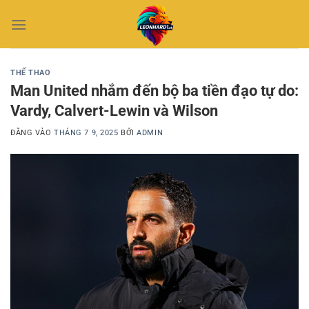
Bỏ
qua
nội
dung
THỂ THAO
Man United nhắm đến bộ ba tiền đạo tự do:
Vardy, Calvert-Lewin và Wilson
ĐĂNG VÀO
THÁNG 7 9, 2025
BỞI
ADMIN