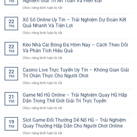
Nghiệm Giải Trí An Toàn Và Hiện Đại
Th5
Sunwin
Nghiệm
Hiệu
ở
Chức năng bình luận bị tắt
Chơi
Giải
Quả
Nền
Game
Trí
Tảng
Xổ Số Online Uy Tín – Trải Nghiệm Dự Đoán Kết
Đổi
Online
22
Casino
Thưởng
Quả Nhanh Và Tiện Lợi
Th5
Trực
–
ở
Chức năng bình luận bị tắt
Tuyến
Hướng
Xổ
Uy
Dẫn
Số
Kèo Nhà Cái Bóng Đá Hôm Nay – Cách Theo Dõi
Tín
Bắt
22
Online
GG88
Và Phân Tích Hiệu Quả
Đầu
Th5
Uy
–
Cho
ở
Chức năng bình luận bị tắt
Tín
Trải
Người
Kèo
–
Nghiệm
Mới
Nhà
Casino Live Trực Tuyến Uy Tín – Không Gian Giải
Trải
Giải
22
Cái
Nghiệm
Trí Chân Thực Cho Người Chơi
Trí
Th5
Bóng
Dự
An
ở
Chức năng bình luận bị tắt
Đá
Đoán
Toàn
Casino
Hôm
Kết
Và
Live
Game Nổ Hũ Online – Trải Nghiệm Quay Hũ Hấp
Nay
Quả
21
Hiện
Trực
–
Dẫn Trong Thế Giới Giải Trí Trực Tuyến
Nhanh
Đại
Th5
Tuyến
Cách
Và
ở
Chức năng bình luận bị tắt
Uy
Theo
Tiện
Game
Tín
Dõi
Lợi
Nổ
Slot Game Đổi Thưởng Dễ Nổ Hũ – Trải Nghiệm
–
Và
19
Hũ
Không
Quay Thưởng Hấp Dẫn Cho Người Chơi Online
Phân
Th5
Online
Gian
Tích
ở
Chức năng bình luận bị tắt
–
Giải
Hiệu