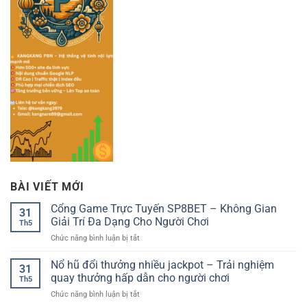
BÀI VIẾT MỚI
Cổng Game Trực Tuyến SP8BET – Không Gian
31
Giải Trí Đa Dạng Cho Người Chơi
Th5
ở
Chức năng bình luận bị tắt
Cổng
Game
Nổ hũ đổi thưởng nhiều jackpot – Trải nghiệm
31
Trực
quay thưởng hấp dẫn cho người chơi
Th5
Tuyến
ở
Chức năng bình luận bị tắt
SP8BET
Nổ