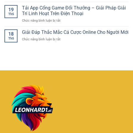
Slot
Trải
Trí
Quả
Game
Tải App Cổng Game Đổi Thưởng – Giải Pháp Giải
Nghiệm
Chân
19
Đổi
Quay
Trí Linh Hoạt Trên Điện Thoại
Thực
Th5
Thưởng
Hũ
Cho
ở
Chức năng bình luận bị tắt
Dễ
Hấp
Người
Tải
Nổ
Dẫn
Chơi
App
Giải Đáp Thắc Mắc Cá Cược Online Cho Người Mới
Hũ
Trong
18
Cổng
–
Thế
Th5
ở
Chức năng bình luận bị tắt
Game
Trải
Giới
Giải
Đổi
Nghiệm
Giải
Đáp
Thưởng
Quay
Trí
Thắc
–
Thưởng
Trực
Mắc
Giải
Hấp
Tuyến
Cá
Pháp
Dẫn
Cược
Giải
Cho
Online
Trí
Người
Cho
Linh
Chơi
Người
Hoạt
Online
Mới
Trên
Điện
Thoại