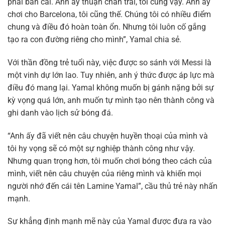
phải bàn cãi. Anh ấy thuận chân trái, tôi cũng vậy. Anh ấy
chơi cho Barcelona, tôi cũng thế. Chúng tôi có nhiều điểm
chung và điều đó hoàn toàn ổn. Nhưng tôi luôn cố gắng
tạo ra con đường riêng cho mình”, Yamal chia sẻ.
Với thần đồng trẻ tuổi này, việc được so sánh với Messi là
một vinh dự lớn lao. Tuy nhiên, anh ý thức được áp lực mà
điều đó mang lại. Yamal không muốn bị gánh nặng bởi sự
kỳ vọng quá lớn, anh muốn tự mình tạo nên thành công và
ghi danh vào lịch sử bóng đá.
“Anh ấy đã viết nên câu chuyện huyền thoại của mình và
tôi hy vọng sẽ có một sự nghiệp thành công như vậy.
Nhưng quan trọng hơn, tôi muốn chơi bóng theo cách của
mình, viết nên câu chuyện của riêng mình và khiến mọi
người nhớ đến cái tên Lamine Yamal”, cầu thủ trẻ này nhấn
mạnh.
Sự khẳng định mạnh mẽ này của Yamal được đưa ra vào