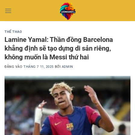
Bỏ
qua
nội
dung
THỂ THAO
Lamine Yamal: Thần đồng Barcelona
khẳng định sẽ tạo dựng di sản riêng,
không muốn là Messi thứ hai
ĐĂNG VÀO
THÁNG 7 11, 2025
BỞI
ADMIN