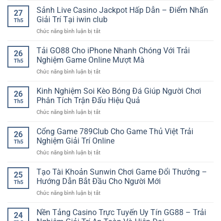
–
hũ
Sảnh Live Casino Jackpot Hấp Dẫn – Điểm Nhấn
Không
27
đổi
Gian
Giải Trí Tại iwin club
Th5
thưởng
Giải
ở
Chức năng bình luận bị tắt
nhiều
Trí
Sảnh
jackpot
Đa
Live
Tải GO88 Cho iPhone Nhanh Chóng Với Trải
–
Dạng
26
Casino
Trải
Nghiệm Game Online Mượt Mà
Cho
Th5
Jackpot
nghiệm
Người
ở
Chức năng bình luận bị tắt
Hấp
quay
Chơi
Tải
Dẫn
thưởng
GO88
Kinh Nghiệm Soi Kèo Bóng Đá Giúp Người Chơi
–
hấp
26
Cho
Điểm
Phân Tích Trận Đấu Hiệu Quả
dẫn
Th5
iPhone
Nhấn
cho
ở
Chức năng bình luận bị tắt
Nhanh
Giải
người
Kinh
Chóng
Trí
chơi
Nghiệm
Cổng Game 789Club Cho Game Thủ Việt Trải
Với
Tại
26
Soi
Trải
Nghiệm Giải Trí Online
iwin
Th5
Kèo
Nghiệm
club
ở
Chức năng bình luận bị tắt
Bóng
Game
Cổng
Đá
Online
Game
Tạo Tài Khoản Sunwin Chơi Game Đổi Thưởng –
Giúp
Mượt
25
789Club
Người
Hướng Dẫn Bắt Đầu Cho Người Mới
Mà
Th5
Cho
Chơi
ở
Chức năng bình luận bị tắt
Game
Phân
Tạo
Thủ
Tích
Tài
Nền Tảng Casino Trực Tuyến Uy Tín GG88 – Trải
Việt
Trận
24
Khoản
Trải
Đấu