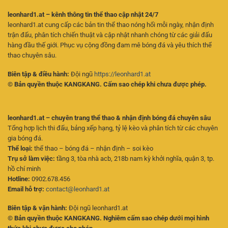
leonhard1.at – kênh thông tin thể thao cập nhật 24/7
leonhard1.at cung cấp các bản tin thể thao nóng hổi mỗi ngày, nhận định
trận đấu, phân tích chiến thuật và cập nhật nhanh chóng từ các giải đấu
hàng đầu thế giới. Phục vụ cộng đồng đam mê bóng đá và yêu thích thể
thao chuyên sâu.
Biên tập & điều hành:
Đội ngũ
https://leonhard1.at
© Bản quyền thuộc KANGKANG. Cấm sao chép khi chưa được phép.
leonhard1.at – chuyên trang thể thao & nhận định bóng đá chuyên sâu
Tổng hợp lịch thi đấu, bảng xếp hạng, tỷ lệ kèo và phân tích từ các chuyên
gia bóng đá.
Thể loại:
thể thao – bóng đá – nhận định – soi kèo
Trụ sở làm việc:
tầng 3, tòa nhà acb, 218b nam kỳ khởi nghĩa, quận 3, tp.
hồ chí minh
Hotline:
0902.678.456
Email hỗ trợ:
contact@leonhard1.at
Biên tập & vận hành:
Đội ngũ leonhard1.at
© Bản quyền thuộc KANGKANG. Nghiêm cấm sao chép dưới mọi hình