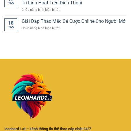
Đổi
Quay
Trí Linh Hoạt Trên Điện Thoại
Thực
Th5
Thưởng
Hũ
Cho
ở
Chức năng bình luận bị tắt
Dễ
Hấp
Người
Tải
Nổ
Dẫn
Chơi
App
Giải Đáp Thắc Mắc Cá Cược Online Cho Người Mới
Hũ
Trong
18
Cổng
–
Thế
Th5
ở
Chức năng bình luận bị tắt
Game
Trải
Giới
Giải
Đổi
Nghiệm
Giải
Đáp
Thưởng
Quay
Trí
Thắc
–
Thưởng
Trực
Mắc
Giải
Hấp
Tuyến
Cá
Pháp
Dẫn
Cược
Giải
Cho
Online
Trí
Người
Cho
Linh
Chơi
Người
Hoạt
Online
Mới
Trên
Điện
Thoại
leonhard1.at – kênh thông tin thể thao cập nhật 24/7