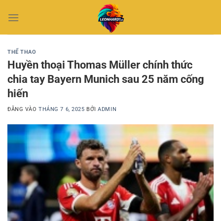
Bỏ
qua
nội
dung
THỂ THAO
Huyền thoại Thomas Müller chính thức
chia tay Bayern Munich sau 25 năm cống
hiến
ĐĂNG VÀO
THÁNG 7 6, 2025
BỞI
ADMIN