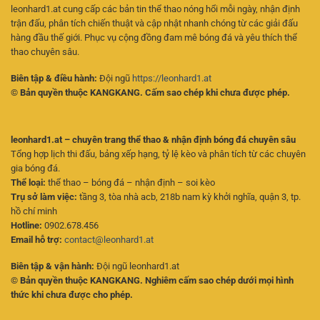
leonhard1.at cung cấp các bản tin thể thao nóng hổi mỗi ngày, nhận định
trận đấu, phân tích chiến thuật và cập nhật nhanh chóng từ các giải đấu
hàng đầu thế giới. Phục vụ cộng đồng đam mê bóng đá và yêu thích thể
thao chuyên sâu.
Biên tập & điều hành:
Đội ngũ
https://leonhard1.at
© Bản quyền thuộc KANGKANG. Cấm sao chép khi chưa được phép.
leonhard1.at – chuyên trang thể thao & nhận định bóng đá chuyên sâu
Tổng hợp lịch thi đấu, bảng xếp hạng, tỷ lệ kèo và phân tích từ các chuyên
gia bóng đá.
Thể loại:
thể thao – bóng đá – nhận định – soi kèo
Trụ sở làm việc:
tầng 3, tòa nhà acb, 218b nam kỳ khởi nghĩa, quận 3, tp.
hồ chí minh
Hotline:
0902.678.456
Email hỗ trợ:
contact@leonhard1.at
Biên tập & vận hành:
Đội ngũ leonhard1.at
© Bản quyền thuộc KANGKANG. Nghiêm cấm sao chép dưới mọi hình
thức khi chưa được cho phép.