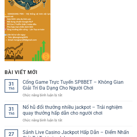
BÀI VIẾT MỚI
Cổng Game Trực Tuyến SP8BET – Không Gian
31
Giải Trí Đa Dạng Cho Người Chơi
Th5
ở
Chức năng bình luận bị tắt
Cổng
Game
Nổ hũ đổi thưởng nhiều jackpot – Trải nghiệm
31
Trực
quay thưởng hấp dẫn cho người chơi
Th5
Tuyến
ở
Chức năng bình luận bị tắt
SP8BET
Nổ
–
hũ
Sảnh Live Casino Jackpot Hấp Dẫn – Điểm Nhấn
Không
27
đổi
Gian