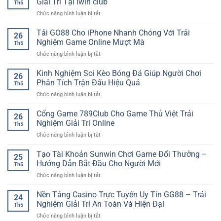
Giải Trí Tại iwin club
Th5
thưởng
Giải
ở
Chức năng bình luận bị tắt
nhiều
Trí
Sảnh
jackpot
Đa
Live
Tải GO88 Cho iPhone Nhanh Chóng Với Trải
–
Dạng
26
Casino
Trải
Nghiệm Game Online Mượt Mà
Cho
Th5
Jackpot
nghiệm
Người
ở
Chức năng bình luận bị tắt
Hấp
quay
Chơi
Tải
Dẫn
thưởng
GO88
Kinh Nghiệm Soi Kèo Bóng Đá Giúp Người Chơi
–
hấp
26
Cho
Điểm
Phân Tích Trận Đấu Hiệu Quả
dẫn
Th5
iPhone
Nhấn
cho
ở
Chức năng bình luận bị tắt
Nhanh
Giải
người
Kinh
Chóng
Trí
chơi
Nghiệm
Cổng Game 789Club Cho Game Thủ Việt Trải
Với
Tại
26
Soi
Trải
Nghiệm Giải Trí Online
iwin
Th5
Kèo
Nghiệm
club
ở
Chức năng bình luận bị tắt
Bóng
Game
Cổng
Đá
Online
Game
Tạo Tài Khoản Sunwin Chơi Game Đổi Thưởng –
Giúp
Mượt
25
789Club
Người
Hướng Dẫn Bắt Đầu Cho Người Mới
Mà
Th5
Cho
Chơi
ở
Chức năng bình luận bị tắt
Game
Phân
Tạo
Thủ
Tích
Tài
Nền Tảng Casino Trực Tuyến Uy Tín GG88 – Trải
Việt
Trận
24
Khoản
Trải
Nghiệm Giải Trí An Toàn Và Hiện Đại
Đấu
Th5
Sunwin
Nghiệm
Hiệu
ở
Chức năng bình luận bị tắt
Chơi
Giải
Quả