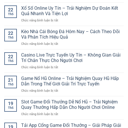
Nền
Game
Trí
Tảng
Xổ Số Online Uy Tín – Trải Nghiệm Dự Đoán Kết
Đổi
Online
22
Casino
Thưởng
Quả Nhanh Và Tiện Lợi
Th5
Trực
–
ở
Chức năng bình luận bị tắt
Tuyến
Hướng
Xổ
Uy
Dẫn
Số
Kèo Nhà Cái Bóng Đá Hôm Nay – Cách Theo Dõi
Tín
Bắt
22
Online
GG88
Và Phân Tích Hiệu Quả
Đầu
Th5
Uy
–
Cho
ở
Chức năng bình luận bị tắt
Tín
Trải
Người
Kèo
–
Nghiệm
Mới
Nhà
Casino Live Trực Tuyến Uy Tín – Không Gian Giải
Trải
Giải
22
Cái
Nghiệm
Trí Chân Thực Cho Người Chơi
Trí
Th5
Bóng
Dự
An
ở
Chức năng bình luận bị tắt
Đá
Đoán
Toàn
Casino
Hôm
Kết
Và
Live
Game Nổ Hũ Online – Trải Nghiệm Quay Hũ Hấp
Nay
Quả
21
Hiện
Trực
–
Dẫn Trong Thế Giới Giải Trí Trực Tuyến
Nhanh
Đại
Th5
Tuyến
Cách
Và
ở
Chức năng bình luận bị tắt
Uy
Theo
Tiện
Game
Tín
Dõi
Lợi
Nổ
Slot Game Đổi Thưởng Dễ Nổ Hũ – Trải Nghiệm
–
Và
19
Hũ
Không
Quay Thưởng Hấp Dẫn Cho Người Chơi Online
Phân
Th5
Online
Gian
Tích
ở
Chức năng bình luận bị tắt
–
Giải
Hiệu
Slot
Trải
Trí
Quả
Game
Tải App Cổng Game Đổi Thưởng – Giải Pháp Giải
Nghiệm
Chân
19