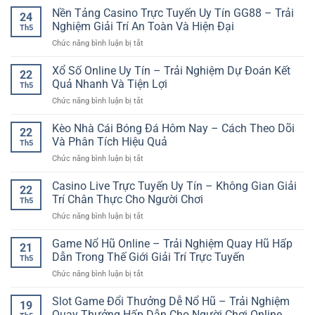
Tích
Tài
Nền Tảng Casino Trực Tuyến Uy Tín GG88 – Trải
Việt
Trận
24
Khoản
Trải
Nghiệm Giải Trí An Toàn Và Hiện Đại
Đấu
Th5
Sunwin
Nghiệm
Hiệu
ở
Chức năng bình luận bị tắt
Chơi
Giải
Quả
Nền
Game
Trí
Tảng
Xổ Số Online Uy Tín – Trải Nghiệm Dự Đoán Kết
Đổi
Online
22
Casino
Thưởng
Quả Nhanh Và Tiện Lợi
Th5
Trực
–
ở
Chức năng bình luận bị tắt
Tuyến
Hướng
Xổ
Uy
Dẫn
Số
Kèo Nhà Cái Bóng Đá Hôm Nay – Cách Theo Dõi
Tín
Bắt
22
Online
GG88
Và Phân Tích Hiệu Quả
Đầu
Th5
Uy
–
Cho
ở
Chức năng bình luận bị tắt
Tín
Trải
Người
Kèo
–
Nghiệm
Mới
Nhà
Casino Live Trực Tuyến Uy Tín – Không Gian Giải
Trải
Giải
22
Cái
Nghiệm
Trí Chân Thực Cho Người Chơi
Trí
Th5
Bóng
Dự
An
ở
Chức năng bình luận bị tắt
Đá
Đoán
Toàn
Casino
Hôm
Kết
Và
Live
Game Nổ Hũ Online – Trải Nghiệm Quay Hũ Hấp
Nay
Quả
21
Hiện
Trực
–
Dẫn Trong Thế Giới Giải Trí Trực Tuyến
Nhanh
Đại
Th5
Tuyến
Cách
Và
ở
Chức năng bình luận bị tắt
Uy
Theo
Tiện
Game
Tín
Dõi
Lợi
Nổ
Slot Game Đổi Thưởng Dễ Nổ Hũ – Trải Nghiệm
–
Và
19
Hũ
Không
Quay Thưởng Hấp Dẫn Cho Người Chơi Online
Phân