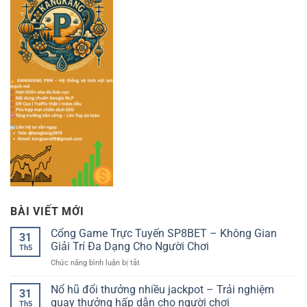
BÀI VIẾT MỚI
Cổng Game Trực Tuyến SP8BET – Không Gian
31
Giải Trí Đa Dạng Cho Người Chơi
Th5
ở
Chức năng bình luận bị tắt
Cổng
Game
Nổ hũ đổi thưởng nhiều jackpot – Trải nghiệm
31
Trực
quay thưởng hấp dẫn cho người chơi
Th5