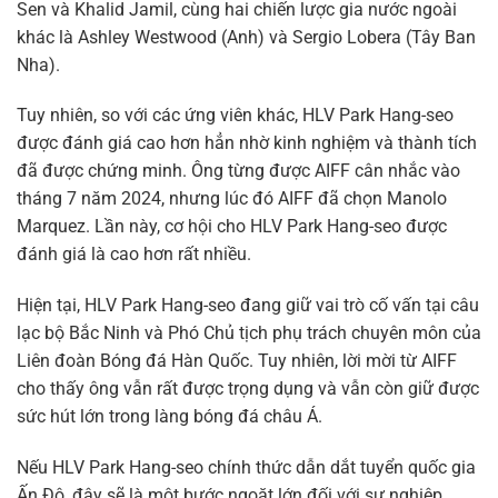
Sen và Khalid Jamil, cùng hai chiến lược gia nước ngoài
khác là Ashley Westwood (Anh) và Sergio Lobera (Tây Ban
Nha).
Tuy nhiên, so với các ứng viên khác, HLV Park Hang-seo
được đánh giá cao hơn hẳn nhờ kinh nghiệm và thành tích
đã được chứng minh. Ông từng được AIFF cân nhắc vào
tháng 7 năm 2024, nhưng lúc đó AIFF đã chọn Manolo
Marquez. Lần này, cơ hội cho HLV Park Hang-seo được
đánh giá là cao hơn rất nhiều.
Hiện tại, HLV Park Hang-seo đang giữ vai trò cố vấn tại câu
lạc bộ Bắc Ninh và Phó Chủ tịch phụ trách chuyên môn của
Liên đoàn Bóng đá Hàn Quốc. Tuy nhiên, lời mời từ AIFF
cho thấy ông vẫn rất được trọng dụng và vẫn còn giữ được
sức hút lớn trong làng bóng đá châu Á.
Nếu HLV Park Hang-seo chính thức dẫn dắt tuyển quốc gia
Ấn Độ, đây sẽ là một bước ngoặt lớn đối với sự nghiệp