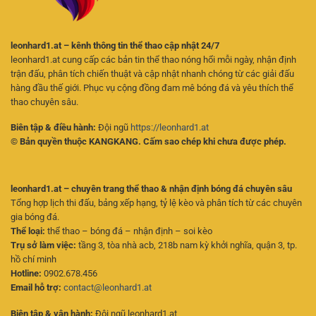
leonhard1.at – kênh thông tin thể thao cập nhật 24/7
leonhard1.at cung cấp các bản tin thể thao nóng hổi mỗi ngày, nhận định
trận đấu, phân tích chiến thuật và cập nhật nhanh chóng từ các giải đấu
hàng đầu thế giới. Phục vụ cộng đồng đam mê bóng đá và yêu thích thể
thao chuyên sâu.
Biên tập & điều hành:
Đội ngũ
https://leonhard1.at
© Bản quyền thuộc KANGKANG. Cấm sao chép khi chưa được phép.
leonhard1.at – chuyên trang thể thao & nhận định bóng đá chuyên sâu
Tổng hợp lịch thi đấu, bảng xếp hạng, tỷ lệ kèo và phân tích từ các chuyên
gia bóng đá.
Thể loại:
thể thao – bóng đá – nhận định – soi kèo
Trụ sở làm việc:
tầng 3, tòa nhà acb, 218b nam kỳ khởi nghĩa, quận 3, tp.
hồ chí minh
Hotline:
0902.678.456
Email hỗ trợ:
contact@leonhard1.at
Biên tập & vận hành:
Đội ngũ leonhard1.at