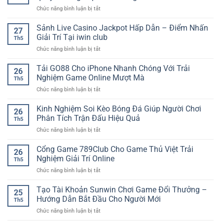
Tuyến
ở
Chức năng bình luận bị tắt
SP8BET
Nổ
–
hũ
Sảnh Live Casino Jackpot Hấp Dẫn – Điểm Nhấn
Không
27
đổi
Gian
Giải Trí Tại iwin club
Th5
thưởng
Giải
ở
Chức năng bình luận bị tắt
nhiều
Trí
Sảnh
jackpot
Đa
Live
Tải GO88 Cho iPhone Nhanh Chóng Với Trải
–
Dạng
26
Casino
Trải
Nghiệm Game Online Mượt Mà
Cho
Th5
Jackpot
nghiệm
Người
ở
Chức năng bình luận bị tắt
Hấp
quay
Chơi
Tải
Dẫn
thưởng
GO88
Kinh Nghiệm Soi Kèo Bóng Đá Giúp Người Chơi
–
hấp
26
Cho
Điểm
Phân Tích Trận Đấu Hiệu Quả
dẫn
Th5
iPhone
Nhấn
cho
ở
Chức năng bình luận bị tắt
Nhanh
Giải
người
Kinh
Chóng
Trí
chơi
Nghiệm
Cổng Game 789Club Cho Game Thủ Việt Trải
Với
Tại
26
Soi
Trải
Nghiệm Giải Trí Online
iwin
Th5
Kèo
Nghiệm
club
ở
Chức năng bình luận bị tắt
Bóng
Game
Cổng
Đá
Online
Game
Tạo Tài Khoản Sunwin Chơi Game Đổi Thưởng –
Giúp
Mượt
25
789Club
Người
Hướng Dẫn Bắt Đầu Cho Người Mới
Mà
Th5
Cho
Chơi
ở
Chức năng bình luận bị tắt
Game
Phân
Tạo
Thủ