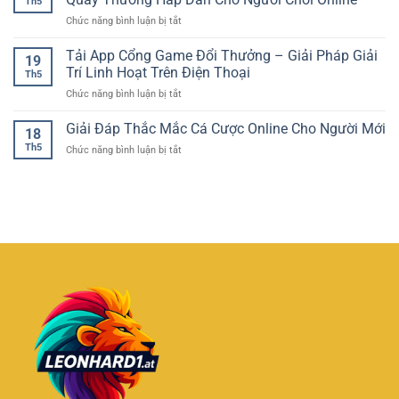
Th5
Online
Gian
Tích
ở
Chức năng bình luận bị tắt
–
Giải
Hiệu
Slot
Trải
Trí
Quả
Game
Tải App Cổng Game Đổi Thưởng – Giải Pháp Giải
Nghiệm
Chân
19
Đổi
Quay
Trí Linh Hoạt Trên Điện Thoại
Thực
Th5
Thưởng
Hũ
Cho
ở
Chức năng bình luận bị tắt
Dễ
Hấp
Người
Tải
Nổ
Dẫn
Chơi
App
Giải Đáp Thắc Mắc Cá Cược Online Cho Người Mới
Hũ
Trong
18
Cổng
–
Thế
Th5
ở
Chức năng bình luận bị tắt
Game
Trải
Giới
Giải
Đổi
Nghiệm
Giải
Đáp
Thưởng
Quay
Trí
Thắc
–
Thưởng
Trực
Mắc
Giải
Hấp
Tuyến
Cá
Pháp
Dẫn
Cược
Giải
Cho
Online
Trí
Người
Cho
Linh
Chơi
Người
Hoạt
Online
Mới
Trên
Điện
Thoại