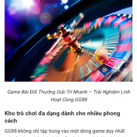
Game Bài Đổi Thưởng Giải Trí Nhanh – Trải Nghiệm Linh
Hoạt Cùng GG88
Kho trò chơi đa dạng dành cho nhiều phong
cách
GG88 không chỉ tập trung vào một dòng game duy nhất