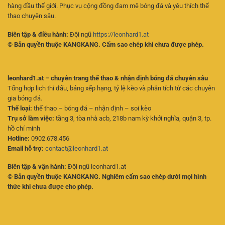
hàng đầu thế giới. Phục vụ cộng đồng đam mê bóng đá và yêu thích thể
thao chuyên sâu.
Biên tập & điều hành:
Đội ngũ
https://leonhard1.at
© Bản quyền thuộc KANGKANG. Cấm sao chép khi chưa được phép.
leonhard1.at – chuyên trang thể thao & nhận định bóng đá chuyên sâu
Tổng hợp lịch thi đấu, bảng xếp hạng, tỷ lệ kèo và phân tích từ các chuyên
gia bóng đá.
Thể loại:
thể thao – bóng đá – nhận định – soi kèo
Trụ sở làm việc:
tầng 3, tòa nhà acb, 218b nam kỳ khởi nghĩa, quận 3, tp.
hồ chí minh
Hotline:
0902.678.456
Email hỗ trợ:
contact@leonhard1.at
Biên tập & vận hành:
Đội ngũ leonhard1.at
© Bản quyền thuộc KANGKANG. Nghiêm cấm sao chép dưới mọi hình
thức khi chưa được cho phép.