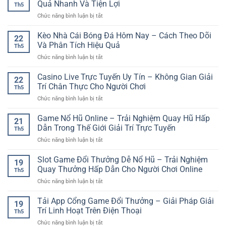
Thưởng
Quả Nhanh Và Tiện Lợi
Th5
Trực
–
ở
Chức năng bình luận bị tắt
Tuyến
Hướng
Xổ
Uy
Dẫn
Số
Kèo Nhà Cái Bóng Đá Hôm Nay – Cách Theo Dõi
Tín
Bắt
22
Online
GG88
Và Phân Tích Hiệu Quả
Đầu
Th5
Uy
–
Cho
ở
Chức năng bình luận bị tắt
Tín
Trải
Người
Kèo
–
Nghiệm
Mới
Nhà
Casino Live Trực Tuyến Uy Tín – Không Gian Giải
Trải
Giải
22
Cái
Nghiệm
Trí Chân Thực Cho Người Chơi
Trí
Th5
Bóng
Dự
An
ở
Chức năng bình luận bị tắt
Đá
Đoán
Toàn
Casino
Hôm
Kết
Và
Live
Game Nổ Hũ Online – Trải Nghiệm Quay Hũ Hấp
Nay
Quả
21
Hiện
Trực
–
Dẫn Trong Thế Giới Giải Trí Trực Tuyến
Nhanh
Đại
Th5
Tuyến
Cách
Và
ở
Chức năng bình luận bị tắt
Uy
Theo
Tiện
Game
Tín
Dõi
Lợi
Nổ
Slot Game Đổi Thưởng Dễ Nổ Hũ – Trải Nghiệm
–
Và
19
Hũ
Không
Quay Thưởng Hấp Dẫn Cho Người Chơi Online
Phân
Th5
Online
Gian
Tích
ở
Chức năng bình luận bị tắt
–
Giải
Hiệu
Slot
Trải
Trí
Quả
Game
Tải App Cổng Game Đổi Thưởng – Giải Pháp Giải
Nghiệm
Chân
19
Đổi
Quay
Trí Linh Hoạt Trên Điện Thoại
Thực
Th5
Thưởng
Hũ
Cho
ở
Chức năng bình luận bị tắt
Dễ
Hấp