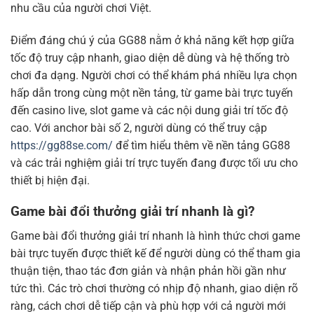
nhu cầu của người chơi Việt.
Điểm đáng chú ý của GG88 nằm ở khả năng kết hợp giữa
tốc độ truy cập nhanh, giao diện dễ dùng và hệ thống trò
chơi đa dạng. Người chơi có thể khám phá nhiều lựa chọn
hấp dẫn trong cùng một nền tảng, từ game bài trực tuyến
đến casino live, slot game và các nội dung giải trí tốc độ
cao. Với anchor bài số 2, người dùng có thể truy cập
https://gg88se.com/
để tìm hiểu thêm về nền tảng GG88
và các trải nghiệm giải trí trực tuyến đang được tối ưu cho
thiết bị hiện đại.
Game bài đổi thưởng giải trí nhanh là gì?
Game bài đổi thưởng giải trí nhanh là hình thức chơi game
bài trực tuyến được thiết kế để người dùng có thể tham gia
thuận tiện, thao tác đơn giản và nhận phản hồi gần như
tức thì. Các trò chơi thường có nhịp độ nhanh, giao diện rõ
ràng, cách chơi dễ tiếp cận và phù hợp với cả người mới