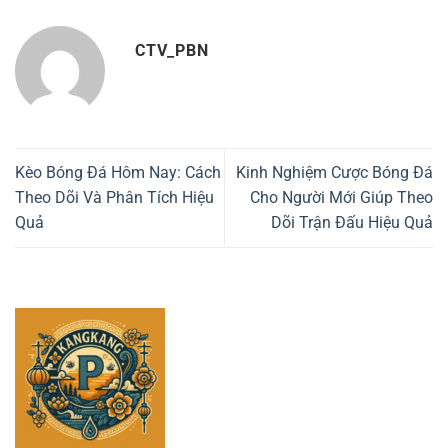
CTV_PBN
Kèo Bóng Đá Hôm Nay: Cách
Kinh Nghiệm Cược Bóng Đá
Theo Dõi Và Phân Tích Hiệu
Cho Người Mới Giúp Theo
Quả
Dõi Trận Đấu Hiệu Quả