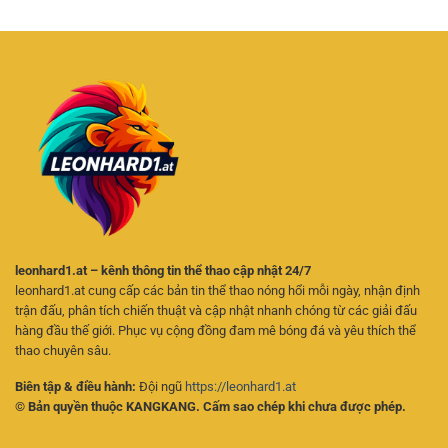
Hấp
Tuyến
Cá
Pháp
Dẫn
Cược
Giải
Cho
Online
Trí
Người
Cho
Linh
Chơi
Người
Hoạt
Online
Mới
Trên
Điện
Thoại
leonhard1.at – kênh thông tin thể thao cập nhật 24/7
leonhard1.at cung cấp các bản tin thể thao nóng hổi mỗi ngày, nhận định
trận đấu, phân tích chiến thuật và cập nhật nhanh chóng từ các giải đấu
hàng đầu thế giới. Phục vụ cộng đồng đam mê bóng đá và yêu thích thể
thao chuyên sâu.
Biên tập & điều hành:
Đội ngũ
https://leonhard1.at
© Bản quyền thuộc KANGKANG. Cấm sao chép khi chưa được phép.