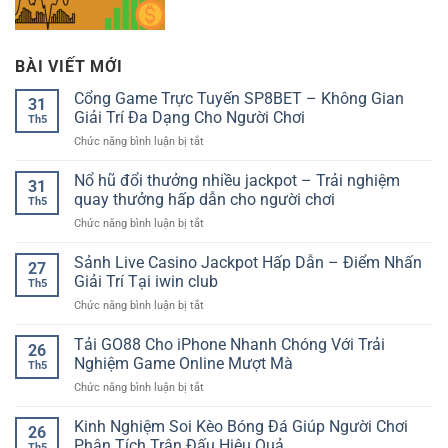
BÀI VIẾT MỚI
Cổng Game Trực Tuyến SP8BET – Không Gian
31
Giải Trí Đa Dạng Cho Người Chơi
Th5
ở
Chức năng bình luận bị tắt
Cổng
Game
Nổ hũ đổi thưởng nhiều jackpot – Trải nghiệm
31
Trực
quay thưởng hấp dẫn cho người chơi
Th5
Tuyến
ở
Chức năng bình luận bị tắt
SP8BET
Nổ
–
hũ
Sảnh Live Casino Jackpot Hấp Dẫn – Điểm Nhấn
Không
27
đổi
Gian
Giải Trí Tại iwin club
Th5
thưởng
Giải
ở
Chức năng bình luận bị tắt
nhiều
Trí
Sảnh
jackpot
Đa
Live
Tải GO88 Cho iPhone Nhanh Chóng Với Trải
–
Dạng
26
Casino
Trải
Nghiệm Game Online Mượt Mà
Cho
Th5
Jackpot
nghiệm
Người
ở
Chức năng bình luận bị tắt
Hấp
quay
Chơi
Tải
Dẫn
thưởng
GO88
Kinh Nghiệm Soi Kèo Bóng Đá Giúp Người Chơi
–
hấp
26
Cho
Điểm
Phân Tích Trận Đấu Hiệu Quả
dẫn
Th5