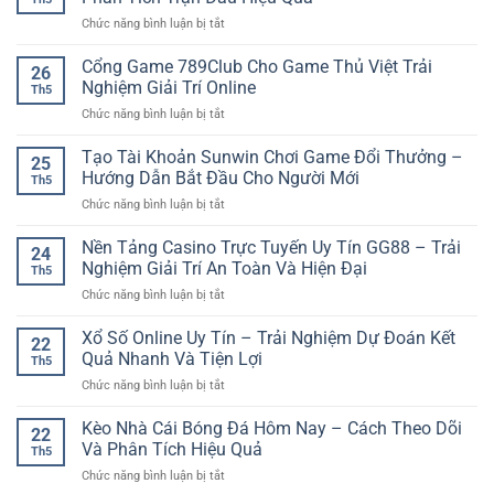
iPhone
Nhấn
cho
ở
Chức năng bình luận bị tắt
Nhanh
Giải
người
Kinh
Chóng
Trí
chơi
Nghiệm
Cổng Game 789Club Cho Game Thủ Việt Trải
Với
Tại
26
Soi
Trải
Nghiệm Giải Trí Online
iwin
Th5
Kèo
Nghiệm
club
ở
Chức năng bình luận bị tắt
Bóng
Game
Cổng
Đá
Online
Game
Tạo Tài Khoản Sunwin Chơi Game Đổi Thưởng –
Giúp
Mượt
25
789Club
Người
Hướng Dẫn Bắt Đầu Cho Người Mới
Mà
Th5
Cho
Chơi
ở
Chức năng bình luận bị tắt
Game
Phân
Tạo
Thủ
Tích
Tài
Nền Tảng Casino Trực Tuyến Uy Tín GG88 – Trải
Việt
Trận
24
Khoản
Trải
Nghiệm Giải Trí An Toàn Và Hiện Đại
Đấu
Th5
Sunwin
Nghiệm
Hiệu
ở
Chức năng bình luận bị tắt
Chơi
Giải
Quả
Nền
Game
Trí
Tảng
Xổ Số Online Uy Tín – Trải Nghiệm Dự Đoán Kết
Đổi
Online
22
Casino
Thưởng
Quả Nhanh Và Tiện Lợi
Th5
Trực
–
ở
Chức năng bình luận bị tắt
Tuyến
Hướng
Xổ
Uy
Dẫn
Số
Kèo Nhà Cái Bóng Đá Hôm Nay – Cách Theo Dõi
Tín
Bắt
22
Online
GG88
Và Phân Tích Hiệu Quả
Đầu
Th5
Uy
–
Cho
ở
Chức năng bình luận bị tắt
Tín
Trải
Người
Kèo