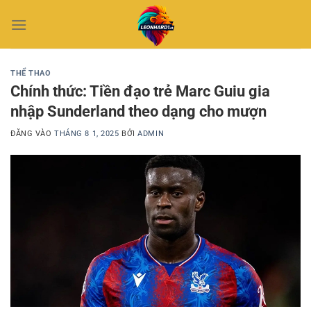
Bỏ
qua
nội
dung
THỂ THAO
Chính thức: Tiền đạo trẻ Marc Guiu gia
nhập Sunderland theo dạng cho mượn
ĐĂNG VÀO
THÁNG 8 1, 2025
BỞI
ADMIN