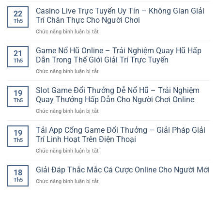
–
Nghiệm
Mới
Nhà
Casino Live Trực Tuyến Uy Tín – Không Gian Giải
Trải
Giải
22
Cái
Nghiệm
Trí Chân Thực Cho Người Chơi
Trí
Th5
Bóng
Dự
An
ở
Chức năng bình luận bị tắt
Đá
Đoán
Toàn
Casino
Hôm
Kết
Và
Live
Game Nổ Hũ Online – Trải Nghiệm Quay Hũ Hấp
Nay
Quả
21
Hiện
Trực
–
Dẫn Trong Thế Giới Giải Trí Trực Tuyến
Nhanh
Đại
Th5
Tuyến
Cách
Và
ở
Chức năng bình luận bị tắt
Uy
Theo
Tiện
Game
Tín
Dõi
Lợi
Nổ
Slot Game Đổi Thưởng Dễ Nổ Hũ – Trải Nghiệm
–
Và
19
Hũ
Không
Quay Thưởng Hấp Dẫn Cho Người Chơi Online
Phân
Th5
Online
Gian
Tích
ở
Chức năng bình luận bị tắt
–
Giải
Hiệu
Slot
Trải
Trí
Quả
Game
Tải App Cổng Game Đổi Thưởng – Giải Pháp Giải
Nghiệm
Chân
19
Đổi
Quay
Trí Linh Hoạt Trên Điện Thoại
Thực
Th5
Thưởng
Hũ
Cho
ở
Chức năng bình luận bị tắt
Dễ
Hấp
Người
Tải
Nổ
Dẫn
Chơi
App
Giải Đáp Thắc Mắc Cá Cược Online Cho Người Mới
Hũ
Trong
18
Cổng
–
Thế
Th5
ở
Chức năng bình luận bị tắt
Game
Trải
Giới
Giải
Đổi
Nghiệm
Giải
Đáp
Thưởng
Quay
Trí
Thắc
–
Thưởng
Trực
Mắc
Giải