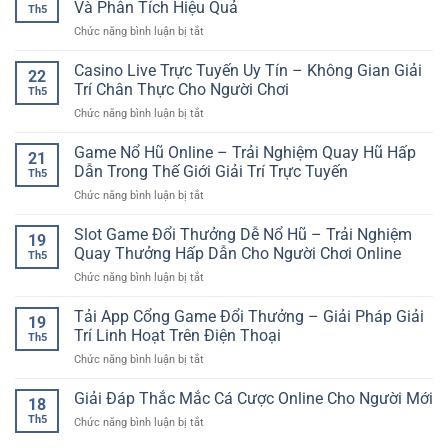
GG88
Và Phân Tích Hiệu Quả
Đầu
Th5
Uy
–
Cho
ở
Chức năng bình luận bị tắt
Tín
Trải
Người
Kèo
–
Nghiệm
Mới
Nhà
Casino Live Trực Tuyến Uy Tín – Không Gian Giải
Trải
Giải
22
Cái
Nghiệm
Trí Chân Thực Cho Người Chơi
Trí
Th5
Bóng
Dự
An
ở
Chức năng bình luận bị tắt
Đá
Đoán
Toàn
Casino
Hôm
Kết
Và
Live
Game Nổ Hũ Online – Trải Nghiệm Quay Hũ Hấp
Nay
Quả
21
Hiện
Trực
–
Dẫn Trong Thế Giới Giải Trí Trực Tuyến
Nhanh
Đại
Th5
Tuyến
Cách
Và
ở
Chức năng bình luận bị tắt
Uy
Theo
Tiện
Game
Tín
Dõi
Lợi
Nổ
Slot Game Đổi Thưởng Dễ Nổ Hũ – Trải Nghiệm
–
Và
19
Hũ
Không
Quay Thưởng Hấp Dẫn Cho Người Chơi Online
Phân
Th5
Online
Gian
Tích
ở
Chức năng bình luận bị tắt
–
Giải
Hiệu
Slot
Trải
Trí
Quả
Game
Tải App Cổng Game Đổi Thưởng – Giải Pháp Giải
Nghiệm
Chân
19
Đổi
Quay
Trí Linh Hoạt Trên Điện Thoại
Thực
Th5
Thưởng
Hũ
Cho
ở
Chức năng bình luận bị tắt
Dễ
Hấp
Người
Tải
Nổ
Dẫn
Chơi
App
Giải Đáp Thắc Mắc Cá Cược Online Cho Người Mới
Hũ
Trong
18
Cổng
–
Thế
Th5
ở
Chức năng bình luận bị tắt
Game
Trải
Giới
Giải
Đổi
Nghiệm