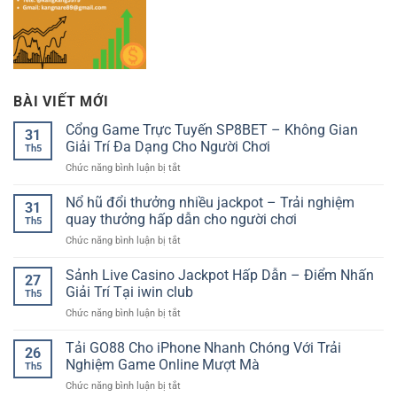
BÀI VIẾT MỚI
Cổng Game Trực Tuyến SP8BET – Không Gian
31
Giải Trí Đa Dạng Cho Người Chơi
Th5
ở
Chức năng bình luận bị tắt
Cổng
Game
Nổ hũ đổi thưởng nhiều jackpot – Trải nghiệm
31
Trực
quay thưởng hấp dẫn cho người chơi
Th5
Tuyến
ở
Chức năng bình luận bị tắt
SP8BET
Nổ
–
hũ
Sảnh Live Casino Jackpot Hấp Dẫn – Điểm Nhấn
Không
27
đổi
Gian
Giải Trí Tại iwin club
Th5
thưởng
Giải
ở
Chức năng bình luận bị tắt
nhiều
Trí
Sảnh
jackpot
Đa
Live
Tải GO88 Cho iPhone Nhanh Chóng Với Trải
–
Dạng
26
Casino
Trải
Nghiệm Game Online Mượt Mà
Cho
Th5
Jackpot
nghiệm
Người
ở
Chức năng bình luận bị tắt
Hấp
quay
Chơi