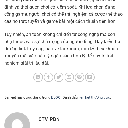
định và thói quen chơi có kiểm soát. Khi lựa chọn đúng
cổng game, người chơi có thể trải nghiệm cá cược thể thao,
casino trực tuyến và game bài một cách thuận tiện hơn.
Tuy nhiên, an toàn không chỉ đến từ công nghệ mà còn
phụ thuộc vào sự chủ động của người dùng. Hãy kiểm tra
đường link truy cập, bảo vệ tài khoản, đọc kỹ điều khoản
khuyến mãi và quản lý ngân sách hợp lý để duy trì trải
nghiệm giải trí lâu dài.
Bài viết này được đăng trong
BLOG
. Đánh dấu
liên kết thường trực
.
CTV_PBN