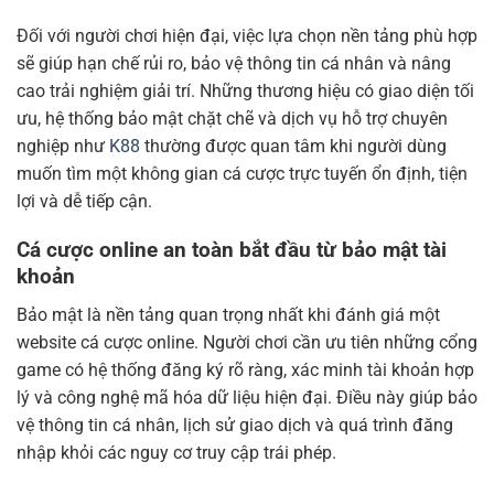
Đối với người chơi hiện đại, việc lựa chọn nền tảng phù hợp
sẽ giúp hạn chế rủi ro, bảo vệ thông tin cá nhân và nâng
cao trải nghiệm giải trí. Những thương hiệu có giao diện tối
ưu, hệ thống bảo mật chặt chẽ và dịch vụ hỗ trợ chuyên
nghiệp như
K88
thường được quan tâm khi người dùng
muốn tìm một không gian cá cược trực tuyến ổn định, tiện
lợi và dễ tiếp cận.
Cá cược online an toàn bắt đầu từ bảo mật tài
khoản
Bảo mật là nền tảng quan trọng nhất khi đánh giá một
website cá cược online. Người chơi cần ưu tiên những cổng
game có hệ thống đăng ký rõ ràng, xác minh tài khoản hợp
lý và công nghệ mã hóa dữ liệu hiện đại. Điều này giúp bảo
vệ thông tin cá nhân, lịch sử giao dịch và quá trình đăng
nhập khỏi các nguy cơ truy cập trái phép.