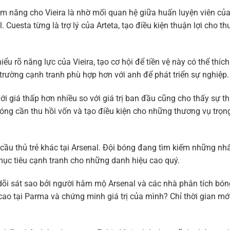
 năng cho Vieira là nhờ mối quan hệ giữa huấn luyện viên của
. Cuesta từng là trợ lý của Arteta, tạo điều kiện thuận lợi cho t
u rõ năng lực của Vieira, tạo cơ hội để tiền vệ này có thể thích
 trường cạnh tranh phù hợp hơn với anh để phát triển sự nghiệp.
ới giá thấp hơn nhiều so với giá trị ban đầu cũng cho thấy sự th
óng cần thu hồi vốn và tạo điều kiện cho những thương vụ trọn
 cầu thủ trẻ khác tại Arsenal. Đội bóng đang tìm kiếm những nh
mục tiêu cạnh tranh cho những danh hiệu cao quý.
i sát sao bởi người hâm mộ Arsenal và các nhà phân tích bón
cao tại Parma và chứng minh giá trị của mình? Chỉ thời gian mới