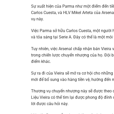
Sự xuất hiện của Parma như một điểm đến tiềm
Carlos Cuesta, và HLV Mikel Arteta của Arsenal
vụ này.
Việc Parma sở hữu Carlos Cuesta, một người hiể
và tỏa sáng tại Serie A. Đây có thể là một môi
Tuy nhiên, việc Arsenal chấp nhận bán Vieira v
trong chiến lược chuyển nhượng của họ. Đội b
điểm khác.
Sự ra đi của Vieira sẽ mở ra cơ hội cho những
mới để bổ sung vào hàng tiền vệ, hướng đến 
Thương vụ chuyển nhượng này sẽ được theo dõ
Liệu Vieira có thể tìm lại được phong độ đỉnh 
lời được câu hỏi này.