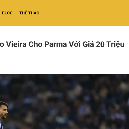
BLOG
THỂ THAO
o Vieira Cho Parma Với Giá 20 Triệu