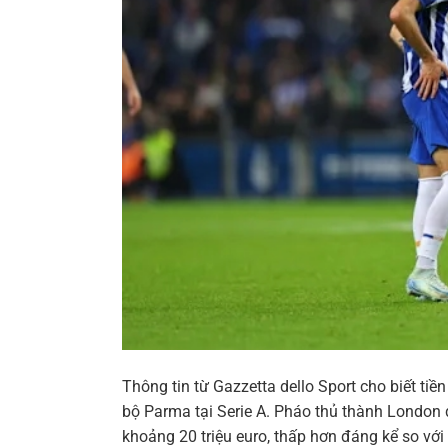
Thông tin từ Gazzetta dello Sport cho biết tiề
bộ Parma tại Serie A. Pháo thủ thành London 
khoảng 20 triệu euro, thấp hơn đáng kể so vớ