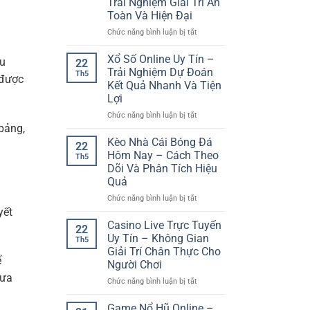
Trải Nghiệm Giải Trí An
Online
Chơi
Toàn Và Hiện Đại
Game
Đổi
ở
Chức năng bình luận bị tắt
Thưởng
Nền
–
Tảng
Xổ Số Online Uy Tín –
ấu
22
Hướng
Casino
Trải Nghiệm Dự Đoán
Th5
 được
Dẫn
Trực
Kết Quả Nhanh Và Tiện
Bắt
Tuyến
Lợi
Đầu
Uy
Cho
Tín
ở
Chức năng bình luận bị tắt
Người
GG88
bảng,
Xổ
Mới
–
Số
Kèo Nhà Cái Bóng Đá
22
Trải
Online
Hôm Nay – Cách Theo
Th5
Nghiệm
Uy
Dõi Và Phân Tích Hiệu
Giải
Tín
Quả
Trí
–
An
Trải
ở
Chức năng bình luận bị tắt
Toàn
Nghiệm
Kèo
yết
Và
Dự
Nhà
Casino Live Trực Tuyến
22
Hiện
Đoán
Cái
Uy Tín – Không Gian
Th5
Đại
Kết
Bóng
Giải Trí Chân Thực Cho
Quả
Đá
ể
Người Chơi
Nhanh
Hôm
hưa
Và
Nay
ở
Chức năng bình luận bị tắt
Tiện
–
Casino
Lợi
Cách
Live
Game Nổ Hũ Online –