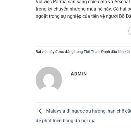
Với việc Parma sẵn sàng chiêu mộ và Arsenal 
trong kỳ chuyển nhượng mùa hè này. Cả hai b
ngoặt trong sự nghiệp của tiền vệ người Bồ Đ
Bài viết này được đăng trong
Thể Thao
. Đánh dấu
liên kết
ADMIN
Malaysia đi ngược xu hướng, hạn chế cầ
để phát triển bóng đá nội địa