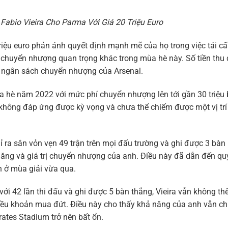
Fabio Vieira Cho Parma Với Giá 20 Triệu Euro
triệu euro phản ánh quyết định mạnh mẽ của họ trong việc tái c
u chuyển nhượng quan trọng khác trong mùa hè này. Số tiền thu
o ngân sách chuyển nhượng của Arsenal.
ùa hè năm 2022 với mức phí chuyển nhượng lên tới gần 30 triệu 
 không đáp ứng được kỳ vọng và chưa thể chiếm được một vị trí
hỉ ra sân vỏn vẹn 49 trận trên mọi đấu trường và ghi được 3 bàn
m năng và giá trị chuyển nhượng của anh. Điều này đã dẫn đến qu
n ở mùa giải vừa qua.
với 42 lần thi đấu và ghi được 5 bàn thắng, Vieira vẫn không th
iều khoản mua đứt. Điều này cho thấy khả năng của anh vẫn c
rates Stadium trở nên bất ổn.