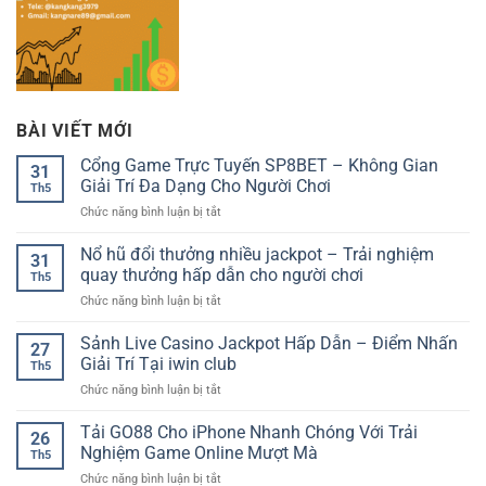
BÀI VIẾT MỚI
Cổng Game Trực Tuyến SP8BET – Không Gian
31
Giải Trí Đa Dạng Cho Người Chơi
Th5
ở
Chức năng bình luận bị tắt
Cổng
Game
Nổ hũ đổi thưởng nhiều jackpot – Trải nghiệm
31
Trực
quay thưởng hấp dẫn cho người chơi
Th5
Tuyến
ở
Chức năng bình luận bị tắt
SP8BET
Nổ
–
hũ
Sảnh Live Casino Jackpot Hấp Dẫn – Điểm Nhấn
Không
27
đổi
Gian
Giải Trí Tại iwin club
Th5
thưởng
Giải
ở
Chức năng bình luận bị tắt
nhiều
Trí
Sảnh
jackpot
Đa
Live
Tải GO88 Cho iPhone Nhanh Chóng Với Trải
–
Dạng
26
Casino
Trải
Nghiệm Game Online Mượt Mà
Cho
Th5
Jackpot
nghiệm
Người
ở
Chức năng bình luận bị tắt
Hấp
quay