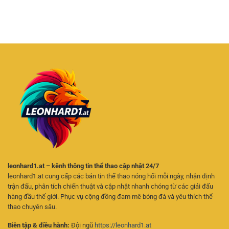
Đổi
Nghiệm
Giải
Đáp
Thưởng
Quay
Trí
Thắc
–
Thưởng
Trực
Mắc
Giải
Hấp
Tuyến
Cá
Pháp
Dẫn
Cược
Giải
Cho
Online
Trí
Người
Cho
Linh
Chơi
Người
Hoạt
Online
Mới
Trên
Điện
Thoại
leonhard1.at – kênh thông tin thể thao cập nhật 24/7
leonhard1.at cung cấp các bản tin thể thao nóng hổi mỗi ngày, nhận định
trận đấu, phân tích chiến thuật và cập nhật nhanh chóng từ các giải đấu
hàng đầu thế giới. Phục vụ cộng đồng đam mê bóng đá và yêu thích thể
thao chuyên sâu.
Biên tập & điều hành:
Đội ngũ
https://leonhard1.at