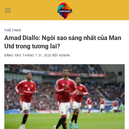
Bỏ
qua
nội
dung
THỂ THAO
Amad Diallo: Ngôi sao sáng nhất của Man
Utd trong tương lai?
ĐĂNG VÀO
THÁNG 7 31, 2025
BỞI
ADMIN