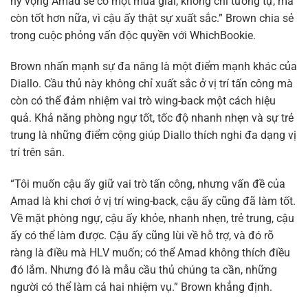
hy vọng Amad sẽ có một mùa giải, không chỉ tương tự, mà
còn tốt hơn nữa, vì cậu ấy thật sự xuất sắc.” Brown chia sẻ
trong cuộc phỏng vấn độc quyền với WhichBookie.
Brown nhấn mạnh sự đa năng là một điểm mạnh khác của
Diallo. Cầu thủ này không chỉ xuất sắc ở vị trí tấn công mà
còn có thể đảm nhiệm vai trò wing-back một cách hiệu
quả. Khả năng phòng ngự tốt, tốc độ nhanh nhẹn và sự trẻ
trung là những điểm cộng giúp Diallo thích nghi đa dạng vị
trí trên sân.
“Tôi muốn cậu ấy giữ vai trò tấn công, nhưng vấn đề của
Amad là khi chơi ở vị trí wing-back, cậu ấy cũng đã làm tốt.
Về mặt phòng ngự, cậu ấy khỏe, nhanh nhẹn, trẻ trung, cậu
ấy có thể làm được. Cậu ấy cũng lùi về hỗ trợ, và đó rõ
ràng là điều mà HLV muốn; có thể Amad không thích điều
đó lắm. Nhưng đó là mẫu cầu thủ chúng ta cần, những
người có thể làm cả hai nhiệm vụ.” Brown khẳng định.