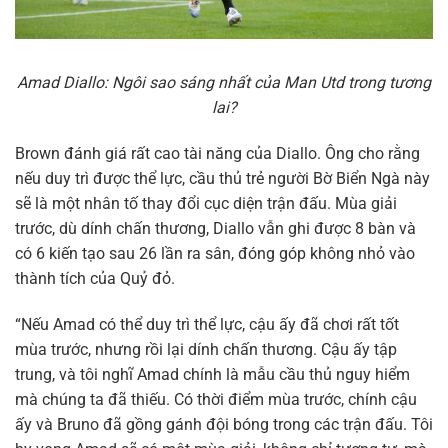
Amad Diallo: Ngôi sao sáng nhất của Man Utd trong tương
lai?
Brown đánh giá rất cao tài năng của Diallo. Ông cho rằng
nếu duy trì được thể lực, cầu thủ trẻ người Bờ Biển Ngà này
sẽ là một nhân tố thay đổi cục diện trận đấu. Mùa giải
trước, dù dính chấn thương, Diallo vẫn ghi được 8 bàn và
có 6 kiến tạo sau 26 lần ra sân, đóng góp không nhỏ vào
thành tích của Quỷ đỏ.
“Nếu Amad có thể duy trì thể lực, cậu ấy đã chơi rất tốt
mùa trước, nhưng rồi lại dính chấn thương. Cậu ấy tập
trung, và tôi nghĩ Amad chính là mẫu cầu thủ nguy hiểm
mà chúng ta đã thiếu. Có thời điểm mùa trước, chính cậu
ấy và Bruno đã gồng gánh đội bóng trong các trận đấu. Tôi