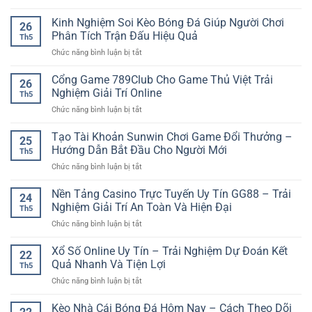
Chơi
Tải
Dẫn
thưởng
GO88
Kinh Nghiệm Soi Kèo Bóng Đá Giúp Người Chơi
–
hấp
26
Cho
Điểm
Phân Tích Trận Đấu Hiệu Quả
dẫn
Th5
iPhone
Nhấn
cho
ở
Chức năng bình luận bị tắt
Nhanh
Giải
người
Kinh
Chóng
Trí
chơi
Nghiệm
Cổng Game 789Club Cho Game Thủ Việt Trải
Với
Tại
26
Soi
Trải
Nghiệm Giải Trí Online
iwin
Th5
Kèo
Nghiệm
club
ở
Chức năng bình luận bị tắt
Bóng
Game
Cổng
Đá
Online
Game
Tạo Tài Khoản Sunwin Chơi Game Đổi Thưởng –
Giúp
Mượt
25
789Club
Người
Hướng Dẫn Bắt Đầu Cho Người Mới
Mà
Th5
Cho
Chơi
ở
Chức năng bình luận bị tắt
Game
Phân
Tạo
Thủ
Tích
Tài
Nền Tảng Casino Trực Tuyến Uy Tín GG88 – Trải
Việt
Trận
24
Khoản
Trải
Nghiệm Giải Trí An Toàn Và Hiện Đại
Đấu
Th5
Sunwin
Nghiệm
Hiệu
ở
Chức năng bình luận bị tắt
Chơi
Giải
Quả
Nền
Game
Trí
Tảng
Xổ Số Online Uy Tín – Trải Nghiệm Dự Đoán Kết
Đổi
Online
22
Casino
Thưởng
Quả Nhanh Và Tiện Lợi
Th5
Trực
–
ở
Chức năng bình luận bị tắt
Tuyến
Hướng
Xổ
Uy
Dẫn
Số
Kèo Nhà Cái Bóng Đá Hôm Nay – Cách Theo Dõi
Tín
Bắt