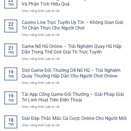
22
Online
GG88
Và Phân Tích Hiệu Quả
Đầu
Th5
Uy
–
Cho
ở
Chức năng bình luận bị tắt
Tín
Trải
Người
Kèo
–
Nghiệm
Mới
Nhà
Casino Live Trực Tuyến Uy Tín – Không Gian Giải
Trải
Giải
22
Cái
Nghiệm
Trí Chân Thực Cho Người Chơi
Trí
Th5
Bóng
Dự
An
ở
Chức năng bình luận bị tắt
Đá
Đoán
Toàn
Casino
Hôm
Kết
Và
Live
Game Nổ Hũ Online – Trải Nghiệm Quay Hũ Hấp
Nay
Quả
21
Hiện
Trực
–
Dẫn Trong Thế Giới Giải Trí Trực Tuyến
Nhanh
Đại
Th5
Tuyến
Cách
Và
ở
Chức năng bình luận bị tắt
Uy
Theo
Tiện
Game
Tín
Dõi
Lợi
Nổ
Slot Game Đổi Thưởng Dễ Nổ Hũ – Trải Nghiệm
–
Và
19
Hũ
Không
Quay Thưởng Hấp Dẫn Cho Người Chơi Online
Phân
Th5
Online
Gian
Tích
ở
Chức năng bình luận bị tắt
–
Giải
Hiệu
Slot
Trải
Trí
Quả
Game
Tải App Cổng Game Đổi Thưởng – Giải Pháp Giải
Nghiệm
Chân
19
Đổi
Quay
Trí Linh Hoạt Trên Điện Thoại
Thực
Th5
Thưởng
Hũ
Cho
ở
Chức năng bình luận bị tắt
Dễ
Hấp
Người
Tải
Nổ
Dẫn
Chơi
App
Giải Đáp Thắc Mắc Cá Cược Online Cho Người Mới
Hũ
Trong
18
Cổng
–
Thế
Th5
ở
Chức năng bình luận bị tắt
Game
Trải
Giới
Giải