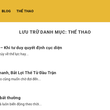
BLOG
THỂ THAO
LƯU TRỮ DANH MỤC:
THỂ THAO
 – Khi tư duy quyết định cục diện
y về thể lực hay...
anh, Bắt Lợi Thế Từ Đầu Trận
o cũng muốn chờ đợi đến...
 bất thường
 luôn biến động theo thời...