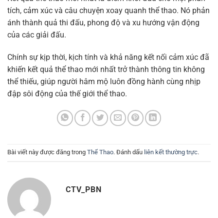
tích, cảm xúc và câu chuyện xoay quanh thể thao. Nó phản
ánh thành quả thi đấu, phong độ và xu hướng vận động
của các giải đấu.
Chính sự kịp thời, kịch tính và khả năng kết nối cảm xúc đã
khiến kết quả thể thao mới nhất trở thành thông tin không
thể thiếu, giúp người hâm mộ luôn đồng hành cùng nhịp
đập sôi động của thế giới thể thao.
Bài viết này được đăng trong
Thể Thao
. Đánh dấu
liên kết thường trực
.
CTV_PBN