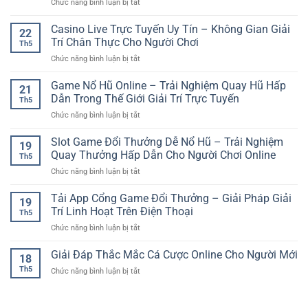
ở
Chức năng bình luận bị tắt
Tín
Trải
Người
Kèo
–
Nghiệm
Mới
Nhà
Casino Live Trực Tuyến Uy Tín – Không Gian Giải
Trải
Giải
22
Cái
Nghiệm
Trí Chân Thực Cho Người Chơi
Trí
Th5
Bóng
Dự
An
ở
Chức năng bình luận bị tắt
Đá
Đoán
Toàn
Casino
Hôm
Kết
Và
Live
Game Nổ Hũ Online – Trải Nghiệm Quay Hũ Hấp
Nay
Quả
21
Hiện
Trực
–
Dẫn Trong Thế Giới Giải Trí Trực Tuyến
Nhanh
Đại
Th5
Tuyến
Cách
Và
ở
Chức năng bình luận bị tắt
Uy
Theo
Tiện
Game
Tín
Dõi
Lợi
Nổ
Slot Game Đổi Thưởng Dễ Nổ Hũ – Trải Nghiệm
–
Và
19
Hũ
Không
Quay Thưởng Hấp Dẫn Cho Người Chơi Online
Phân
Th5
Online
Gian
Tích
ở
Chức năng bình luận bị tắt
–
Giải
Hiệu
Slot
Trải
Trí
Quả
Game
Tải App Cổng Game Đổi Thưởng – Giải Pháp Giải
Nghiệm
Chân
19
Đổi
Quay
Trí Linh Hoạt Trên Điện Thoại
Thực
Th5
Thưởng
Hũ
Cho
ở
Chức năng bình luận bị tắt
Dễ
Hấp
Người
Tải
Nổ
Dẫn
Chơi
App
Giải Đáp Thắc Mắc Cá Cược Online Cho Người Mới
Hũ
Trong
18
Cổng
–
Thế
Th5
ở
Chức năng bình luận bị tắt
Game
Trải
Giới
Giải
Đổi
Nghiệm
Giải
Đáp
Thưởng
Quay
Trí
Thắc