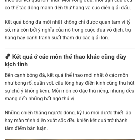
có thể tác động mạnh đến thứ hạng và cục diện giải đấu.
Kết quả bóng đá mới nhất không chỉ được quan tâm vì tỷ
số, mà còn bởi ý nghĩa của nó trong cuộc đua vô địch, trụ
hạng hay cạnh tranh suất tham dự các giải lớn.
🏀 Kết quả ở các môn thể thao khác cũng đầy
kịch tính
Bên cạnh bóng đá, kết quả thể thao mới nhất ở các môn
như bóng rổ, quần vợt, cầu lông hay điền kinh cũng thu hút
sự chú ý không kém. Mỗi môn có đặc thù riêng, nhưng đều
mang đến những bất ngờ thú vị.
Những chiến thắng ngược dòng, kỷ lục mới được thiết lập
hay màn trình diễn xuất sắc đều khiến kết quả trở thành
tâm điểm bàn luận.