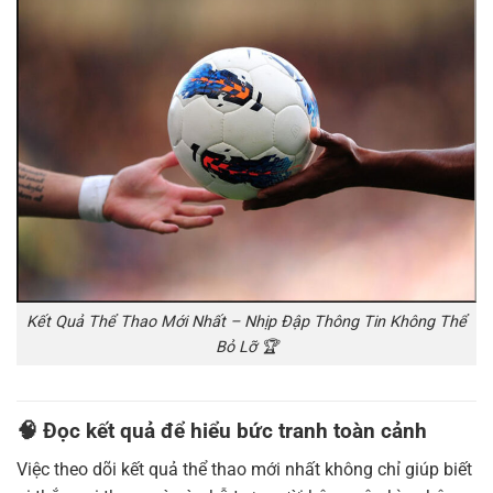
Kết Quả Thể Thao Mới Nhất – Nhịp Đập Thông Tin Không Thể
Bỏ Lỡ 🏆
🧠 Đọc kết quả để hiểu bức tranh toàn cảnh
Việc theo dõi kết quả thể thao mới nhất không chỉ giúp biết