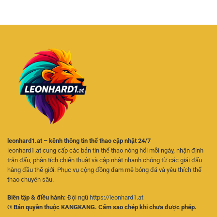
–
Thưởng
Trực
Mắc
Giải
Hấp
Tuyến
Cá
Pháp
Dẫn
Cược
Giải
Cho
Online
Trí
Người
Cho
Linh
Chơi
Người
Hoạt
Online
Mới
Trên
Điện
Thoại
leonhard1.at – kênh thông tin thể thao cập nhật 24/7
leonhard1.at cung cấp các bản tin thể thao nóng hổi mỗi ngày, nhận định
trận đấu, phân tích chiến thuật và cập nhật nhanh chóng từ các giải đấu
hàng đầu thế giới. Phục vụ cộng đồng đam mê bóng đá và yêu thích thể
thao chuyên sâu.
Biên tập & điều hành:
Đội ngũ
https://leonhard1.at
© Bản quyền thuộc KANGKANG. Cấm sao chép khi chưa được phép.