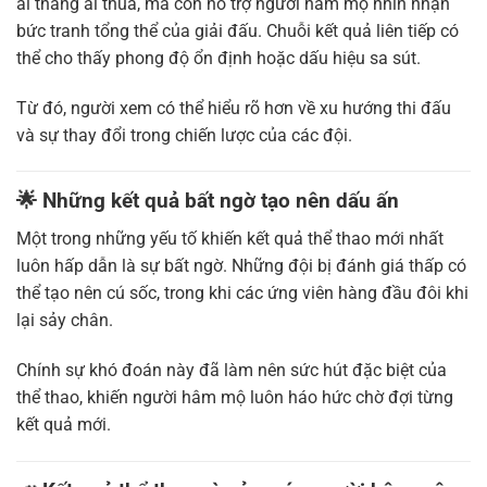
ai thắng ai thua, mà còn hỗ trợ người hâm mộ nhìn nhận
bức tranh tổng thể của giải đấu. Chuỗi kết quả liên tiếp có
thể cho thấy phong độ ổn định hoặc dấu hiệu sa sút.
Từ đó, người xem có thể hiểu rõ hơn về xu hướng thi đấu
và sự thay đổi trong chiến lược của các đội.
🌟 Những kết quả bất ngờ tạo nên dấu ấn
Một trong những yếu tố khiến kết quả thể thao mới nhất
luôn hấp dẫn là sự bất ngờ. Những đội bị đánh giá thấp có
thể tạo nên cú sốc, trong khi các ứng viên hàng đầu đôi khi
lại sảy chân.
Chính sự khó đoán này đã làm nên sức hút đặc biệt của
thể thao, khiến người hâm mộ luôn háo hức chờ đợi từng
kết quả mới.