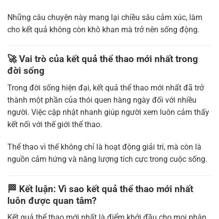
Những câu chuyện này mang lại chiều sâu cảm xúc, làm
cho kết quả không còn khô khan mà trở nên sống động.
🚀 Vai trò của kết quả thể thao mới nhất trong
đời sống
Trong đời sống hiện đại, kết quả thể thao mới nhất đã trở
thành một phần của thói quen hàng ngày đối với nhiều
người. Việc cập nhật nhanh giúp người xem luôn cảm thấy
kết nối với thế giới thể thao.
Thể thao vì thế không chỉ là hoạt động giải trí, mà còn là
nguồn cảm hứng và năng lượng tích cực trong cuộc sống.
🏁 Kết luận: Vì sao kết quả thể thao mới nhất
luôn được quan tâm?
Kết quả thể thao mới nhất là điểm khởi đầu cho mọi phân